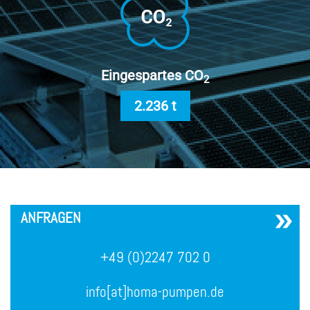
Eingespartes CO
2
2.236 t
´
ANFRAGEN
+49 (0)2247 702 0
info[at]homa-pumpen.de