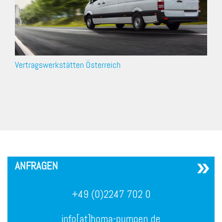
Vertragswerkstätten Österreich
´
ANFRAGEN
+49 (0)2247 702 0
info[at]homa-pumpen.de