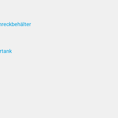
hreckbehälter
rtank