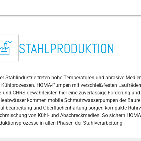
k
Fischtrawler / Versorgungsschiffe
Baustellenentwässerung
Bergbau
Flughafen
Abwassertransport
Ackerbau
Kreuzfahrtschiff
Festival- und Eventmanagement
Abrasion
STAHLPRODUKTION
Fischverarbeitung
Betonherstellung und Recycling
Chemische / Pharma / Kosmetik
Öffentliche Verkehrsmittel / Straßen /
Kläranlage
BIOGAS Anlage
Campingplätze und Yachthäfen
Abwasserpumpe
Tunnel
ngen
Mikroalgenzucht
Baggerschiffe (Dredgingboats)
Getränke / Brauerei
Regenwasser-/Hochwasserschutz
Viehwirtschaft
Vergnügungspark
Abwasserschächte
Feuerwehr & Technisches Hilfswerk
der Stahlindustrie treten hohe Temperaturen und abrasive Medie
Fischfarm (Land based)
Kohle & Gas Kraftwerke
Wasserversorgung
Baustellenpumpe
Abfallentsorgung / Müllheizkraftwerke
 Kühlprozessen. HOMA-Pumpen mit verschleißfesten Laufräder
ive Medien
Kupfer/Edelmetall/Aluminium Produktion &
Belüftungsventil
 und CHRS gewährleisten hier eine zuverlässige Förderung und
r
Recycling
Fernwärme/ Fernkühlung
leabwässer kommen mobile Schmutzwasserpumpen der Baureih
ahren
Bewässerungspumpe
Lebensmittel: Stärke (Kartoffeln, Reis,
allbearbeitung und Oberflächenhärtung sorgen kompakte Rührw
Getreide)
BIM Daten
chmischung von Kühl- und Abschreckmedien. So sichern HOMA-
duktionsprozesse in allen Phasen der Stahlverarbeitung.
Lebensmittel: Molkereien
Bohrlochpumpe
Lebensmittel: Obst- & Gemüseverarbeitung
CIP Reinigung