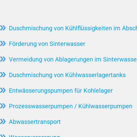
und
Lebensmittel: Schlachtereien /
Bilgewasser / Bilgewasserpumpen
Fleischverarbeitung
Coriolis-Kraft
Stahlproduktion
ungen
Drehmoment
Duschmischung von Kühlflüssigkeiten im Absc
etes
Stein / Keramik / Mineral
Durchfluss/Volumenstrom
Förderung von Sinterwasser
Tierkörperverwertung
Entwässerungspumpe
Wasserkraft
Vermeidung von Ablagerungen im Sinterwasse
Fäkalienhebeanlagen
Zellstoff & Papier / Holz
uswasser-
Freier Durchgang
Duschmischung von Kühlwasserlagertanks
Zuckerfabriken
Hebeanlage
ungen
Automobilindustrie
Entwässerungspumpen für Kohlelager
Hochdruckpumpe
Injektorstrahl System
Prozesswasserpumpen / Kühlwasserpumpen
Kavitation
Abwassertransport
Lager
Motorkühlung