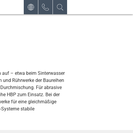
DEUTSCH
KONTAKT
ANFRAGE
ENGLISH
ÖFFNUNGSZEITEN
ESPAÑOL
NEWSLETTER
n auf – etwa beim Sinterwasser
n und Rührwerke der Baureihen
 Durchmischung. Für abrasive
e HBP zum Einsatz. Bei der
erke für eine gleichmäßige
Systeme stabile