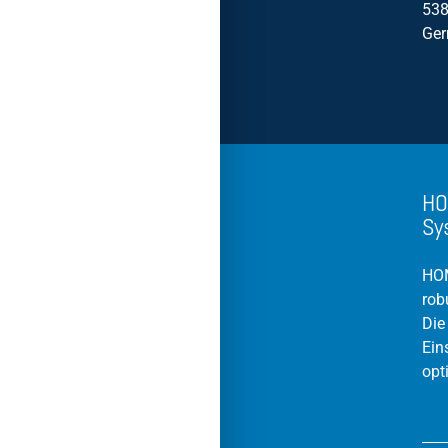
538
Ge
HO
Sy
HOM
rob
Die
Ein
opt