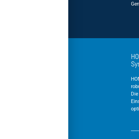
Ge
HO
Sy
HOM
rob
Die
Ein
opt