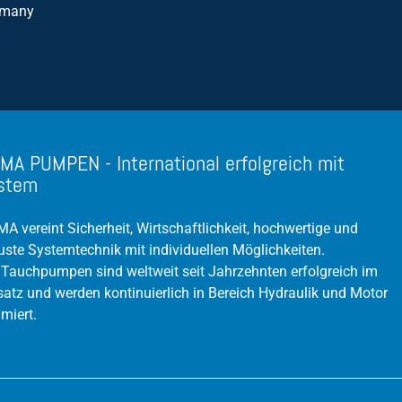
rmany
Nassaufstellung
Pumpenprüffeld
Propellerpumpen
Regenüberlaufbecken (RÜB)
MA PUMPEN - International erfolgreich mit
Rührwerk
stem
Schwimmerschalter
Schmutzwasserpumpe
A vereint Sicherheit, Wirtschaftlichkeit, hochwertige und
uste Systemtechnik mit individuellen Möglichkeiten.
Silage-Sickerwasserpumpe
 Tauchpumpen sind weltweit seit Jahrzehnten erfolgreich im
Tauchmotorpumpe
satz und werden kontinuierlich in Bereich Hydraulik und Motor
imiert.
Trockenaufstellung
Wirkungsgrad
Verzopfung