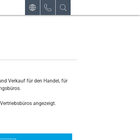
DEUTSCH
KONTAKT
ANFRAGE
ÖFFNUNGSZEITEN
NEWSLETTER
und Verkauf für den Handel, für
ungsbüros.
Vertriebsbüros angezeigt.