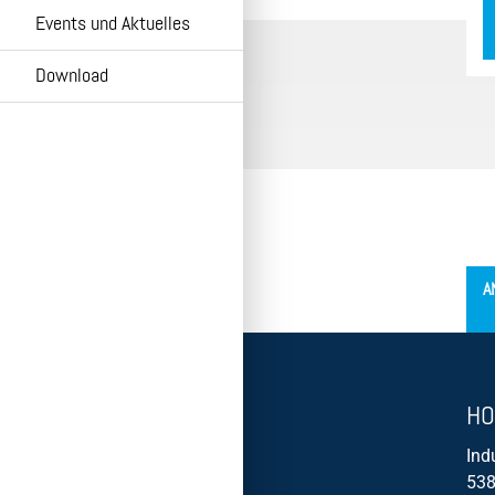
Retourenabwicklung Neuware
Events und Aktuelles
Echtheitsprüfung
Download
Pumpen Wiki
Kundenbefragung
HOP.Sel
HOMA Cloud
´
A
HO
Ind
538