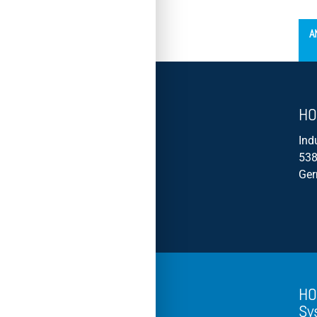
´
A
HO
Ind
538
Ge
HO
Sy