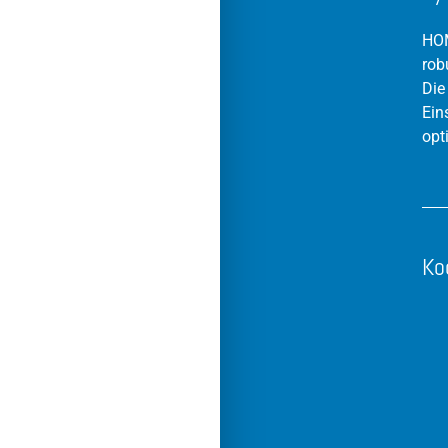
HOM
rob
Die
Ein
opt
Ko