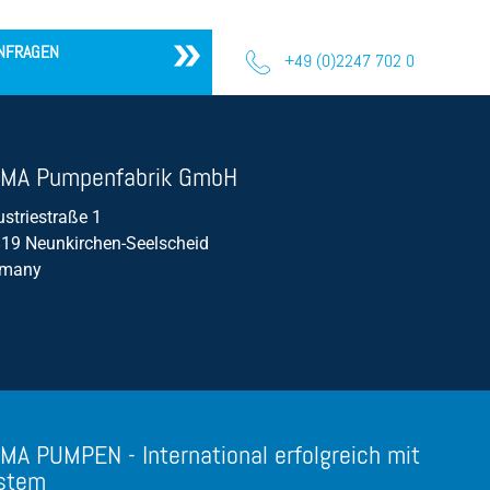
Nassaufstellung
NFRAGEN
+49 (0)2247 702 0
Pumpenprüffeld
Propellerpumpen
Regenüberlaufbecken (RÜB)
MA Pumpenfabrik GmbH
Rührwerk
ustriestraße 1
Schwimmerschalter
19 Neunkirchen-Seelscheid
rmany
Schmutzwasserpumpe
Silage-Sickerwasserpumpe
Tauchmotorpumpe
Trockenaufstellung
Wirkungsgrad
MA PUMPEN - International erfolgreich mit
Verzopfung
stem