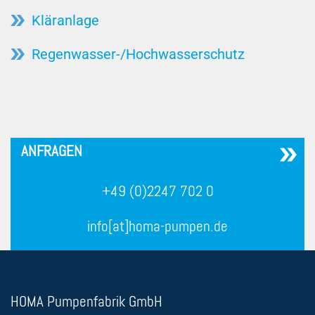
Kläranlage
Regenwasser-/Hochwasserschutz
´
ANFRAGEN
+49 (0)2247 702 0
info[at]homa-pumpen.de
HOMA Pumpenfabrik GmbH