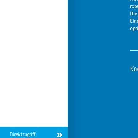
rob
Die
Ein
opt
Ko
Direktzugriff