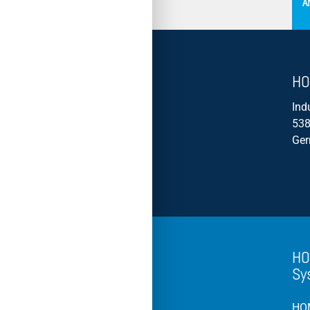
A
HO
Ind
538
Ge
HO
Sy
HOM