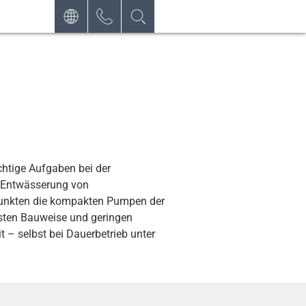
DEUTSCH
KONTAKT
ANFRAGE
ENGLISH
ÖFFNUNGSZEITEN
ESPAÑOL
NEWSLETTER
tige Aufgaben bei der
r Entwässerung von
punkten die kompakten Pumpen der
busten Bauweise und geringen
 – selbst bei Dauerbetrieb unter