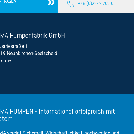
NFRAGEN
+49 (0)2247 702 0
Nassaufstellung
Pumpenprüffeld
Propellerpumpen
MA Pumpenfabrik GmbH
Regenüberlaufbecken (RÜB)
ustriestraße 1
19 Neunkirchen-Seelscheid
Rührwerk
rmany
Schwimmerschalter
Schmutzwasserpumpe
Silage-Sickerwasserpumpe
Tauchmotorpumpe
Trockenaufstellung
MA PUMPEN - International erfolgreich mit
stem
Wirkungsgrad
Verzopfung
A vereint Sicherheit, Wirtschaftlichkeit, hochwertige und