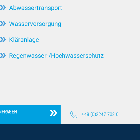
Abwassertransport
Nassaufstellung
Pumpenprüffeld
Wasserversorgung
Propellerpumpen
Kläranlage
Regenüberlaufbecken (RÜB)
Regenwasser-/Hochwasserschutz
Rührwerk
Schwimmerschalter
Schmutzwasserpumpe
Silage-Sickerwasserpumpe
Tauchmotorpumpe
NFRAGEN
Trockenaufstellung
+49 (0)2247 702 0
Wirkungsgrad
Verzopfung