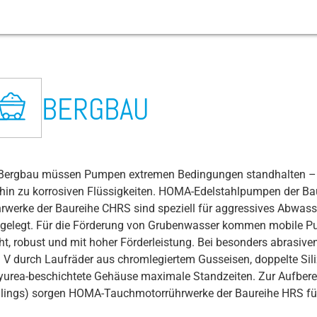
k
Fischtrawler / Versorgungsschiffe
Baustellenentwässerung
Bergbau
Flughafen
Abwassertransport
Ackerbau
Kreuzfahrtschiff
Festival- und Eventmanagement
Abrasion
BERGBAU
Fischverarbeitung
Betonherstellung und Recycling
Chemische / Pharma / Kosmetik
Öffentliche Verkehrsmittel / Straßen /
Kläranlage
BIOGAS Anlage
Campingplätze und Yachthäfen
Abwasserpumpe
Tunnel
ngen
Mikroalgenzucht
Baggerschiffe (Dredgingboats)
Getränke / Brauerei
Regenwasser-/Hochwasserschutz
Viehwirtschaft
Vergnügungspark
Abwasserschächte
Feuerwehr & Technisches Hilfswerk
Bergbau müssen Pumpen extremen Bedingungen standhalten – 
Fischfarm (Land based)
Kohle & Gas Kraftwerke
Wasserversorgung
Baustellenpumpe
Abfallentsorgung / Müllheizkraftwerke
 hin zu korrosiven Flüssigkeiten. HOMA-Edelstahlpumpen der Ba
ive Medien
Kupfer/Edelmetall/Aluminium Produktion &
Belüftungsventil
rwerke der Baureihe CHRS sind speziell für aggressives Abwass
r
Recycling
Fernwärme/ Fernkühlung
gelegt. Für die Förderung von Grubenwasser kommen mobile P
ahren
Bewässerungspumpe
Lebensmittel: Stärke (Kartoffeln, Reis,
cht, robust und mit hoher Förderleistung. Bei besonders abrasiv
Getreide)
BIM Daten
 V durch Laufräder aus chromlegiertem Gusseisen, doppelte Si
yurea-beschichtete Gehäuse maximale Standzeiten. Zur Aufbe
Lebensmittel: Molkereien
Bohrlochpumpe
ilings) sorgen HOMA-Tauchmotorrührwerke der Baureihe HRS für
Lebensmittel: Obst- & Gemüseverarbeitung
CIP Reinigung