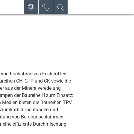
DEUTSCH
KONTAKT
ANFRAGE
ENGLISH
ÖFFNUNGSZEITEN
ESPAÑOL
NEWSLETTER
von hochabrasiven Feststoffen
ureihen CH, CTP und CK sowie die
er aus der Mineralveredelung
umpen der Baureihe H zum Einsatz:
en Medien bieten die Baureihen TPV
liziumkarbid-Dichtungen und
reitung von Bergbauschlämmen
 eine effiziente Durchmischung.