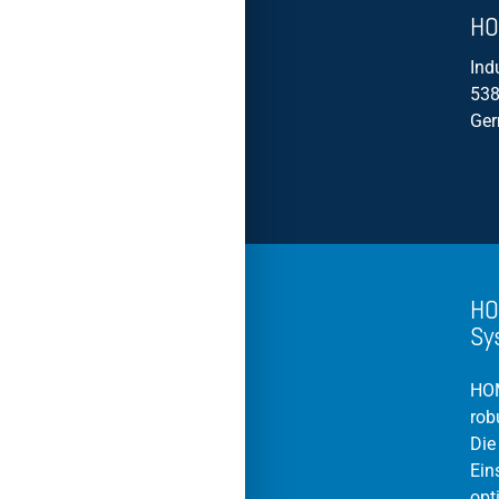
HO
Ind
538
Ge
HO
Sy
HOM
rob
Die
Ein
opt