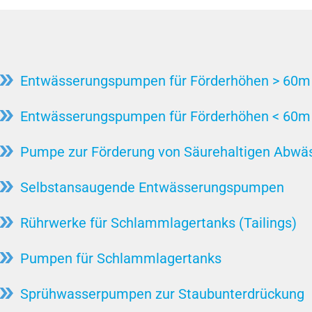
und
Lebensmittel: Schlachtereien /
Bilgewasser / Bilgewasserpumpen
Fleischverarbeitung
Coriolis-Kraft
Stahlproduktion
ungen
Drehmoment
etes
Stein / Keramik / Mineral
Entwässerungspumpen für Förderhöhen > 60m
Durchfluss/Volumenstrom
Tierkörperverwertung
Entwässerungspumpe
Entwässerungspumpen für Förderhöhen < 60m
Wasserkraft
Fäkalienhebeanlagen
Zellstoff & Papier / Holz
Pumpe zur Förderung von Säurehaltigen Abwä
uswasser-
Freier Durchgang
Zuckerfabriken
Selbstansaugende Entwässerungspumpen
Hebeanlage
ungen
Automobilindustrie
Hochdruckpumpe
Rührwerke für Schlammlagertanks (Tailings)
Injektorstrahl System
Pumpen für Schlammlagertanks
Kavitation
Lager
Sprühwasserpumpen zur Staubunterdrückung
Motorkühlung