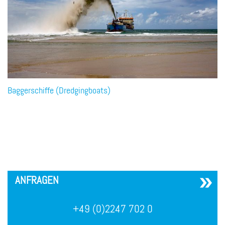
Baggerschiffe (Dredgingboats)
´
ANFRAGEN
+49 (0)2247 702 0