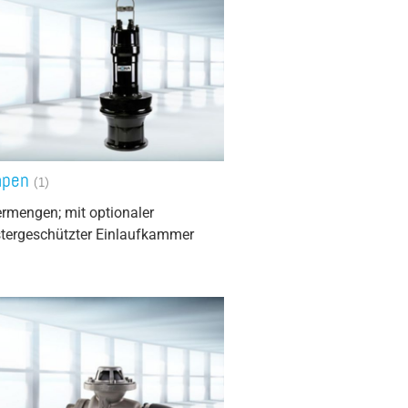
mpen
(1)
rmengen; mit optionaler
ergeschützter Einlaufkammer