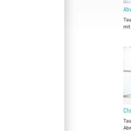
Ab
Tau
mit
Ch
Tau
Abw