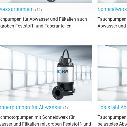
Volumenstrom /Durchfluss
wasserpumpen
Schneidwer
(12)
chpumpen für Abwasser und Fäkalien auch
Tauchpumpen m
 groben Feststoff- und Faseranteilen
Abwasser und 
opperpumpen für Abwasser
Edelstahl-
(1)
chmotorpumpen mit Schneidwerk für
Tauchpumpen f
asser und Fäkalien mit groben Feststoff- und
belastetes Ab