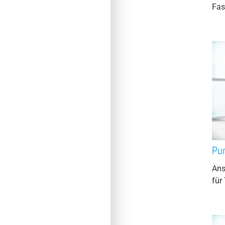
Fas
Pu
Ans
für