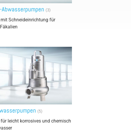
k-Abwasserpumpen
(3)
it Schneideinrichtung für
Fäkalien
Abwasserpumpen
(5)
ür leicht korrosives und chemisch
wasser