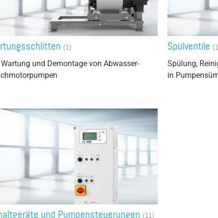
rtungsschlitten
Spülventile
(1)
(
 Wartung und Demontage von Abwasser-
Spülung, Rein
uchmotorpumpen
in Pumpensü
haltgeräte und Pumpensteuerungen
(11)