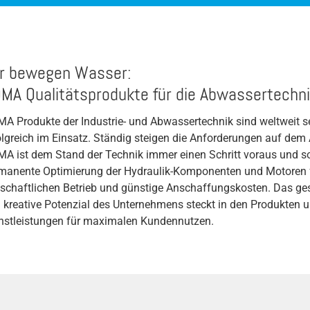
Lebensmittel: Schlachtereien /
Bilgewasser / Bilgewasserpumpen
Fleischverarbeitung
Coriolis-Kraft
Stahlproduktion
Drehmoment
r bewegen Wasser:
Stein / Keramik / Mineral
Durchfluss/Volumenstrom
MA Qualitätsprodukte für die Abwassertechni
Tierkörperverwertung
Entwässerungspumpe
A Produkte der Industrie- und Abwassertechnik sind weltweit s
Wasserkraft
Fäkalienhebeanlagen
olgreich im Einsatz. Ständig steigen die Anforderungen auf dem
Zellstoff & Papier / Holz
A ist dem Stand der Technik immer einen Schritt voraus und so
Freier Durchgang
manente Optimierung der Hydraulik-Komponenten und Motoren 
Zuckerfabriken
Hebeanlage
tschaftlichen Betrieb und günstige Anschaffungskosten. Das g
Automobilindustrie
 kreative Potenzial des Unternehmens steckt in den Produkten 
Hochdruckpumpe
nstleistungen für maximalen Kundennutzen.
Injektorstrahl System
Kavitation
Lager
Motorkühlung