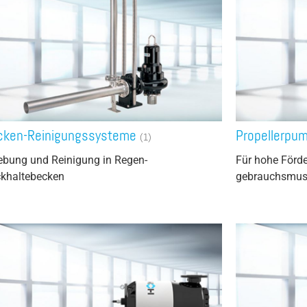
cken-Reinigungssysteme
Propellerpu
(1)
ebung und Reinigung in Regen-
Für hohe Förde
khaltebecken
gebrauchsmust