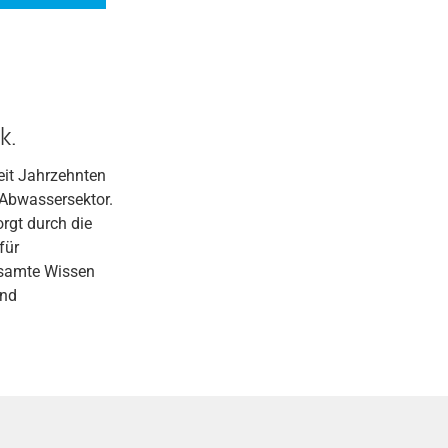
k.
eit Jahrzehnten
 Abwassersektor.
rgt durch die
für
esamte Wissen
und