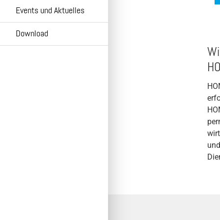
Retourenabwicklung Neuware
Events und Aktuelles
Echtheitsprüfung
Download
Pumpen Wiki
Wi
Kundenbefragung
HO
HOP.Sel
HOM
HOMA Cloud
erf
HOM
per
wir
und
Die