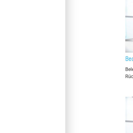
Be
Bel
Rüc