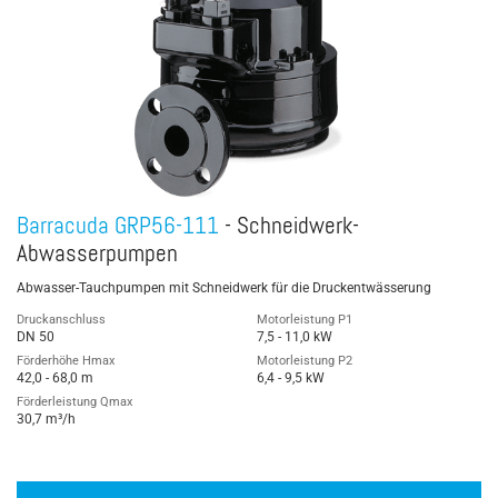
Barracuda GRP56-111
- Schneidwerk-
Abwasserpumpen
Abwasser-Tauchpumpen mit Schneidwerk für die Druckentwässerung
Druckanschluss
Motorleistung P1
DN 50
7,5 - 11,0 kW
Förderhöhe Hmax
Motorleistung P2
42,0 - 68,0 m
6,4 - 9,5 kW
Förderleistung Qmax
30,7 m³/h