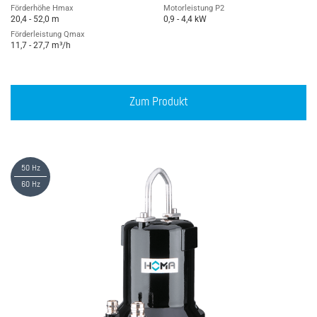
Förderhöhe Hmax
Motorleistung P2
20,4 - 52,0 m
0,9 - 4,4 kW
Förderleistung Qmax
11,7 - 27,7 m³/h
Zum Produkt
50 Hz
60 Hz