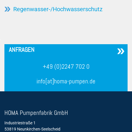
Regenwasser-/Hochwasserschutz
´
ANFRAGEN
+49 (0)2247 702 0
info[at]homa-pumpen.de
HOMA Pumpenfabrik GmbH
Industriestraße 1
53819 Neunkirchen-Seelscheid