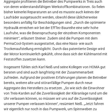
Aggregate profitieren die Betreiber des Pumpwerks in Treis auch
von deren widerstandsfähigen Werkstoffkombinationen. So fielen
bisher keinerlei Reparaturen an und es musste auch keines der
Laufräder ausgetauscht werden, obwohl diese üblicherweise
besonders anfällig für Beschädigungen sind. „Durch die optimierte
Hydraulik erreichen wir bei der EffTec-Baureihe eine sehr hohe
Laufruhe, was die Beanspruchung der einzelnen Komponenten
minimiert“, erläutert Steiner. Zudem sind die Pumpen mit dem
PermaCool-System ausgestattet, das eine Nass- wie auch
Trockenaufstellung ermöglicht. Durch das patentierte Design wird
der Motor kontinuierlich gekühlt, ohne dass sich der Kühlmantel mit
Feststoffen zusetzen kann.
Insgesamt fühlen sich Karl Neiß und seine Kollegen von HOMA gut
beraten und sind auch langfristig mit der Zusammenarbeit
zufrieden. Aufgrund der positiven Erfahrungen planen die Betreiber
bereits, weitere alte und störanfällige Pumpen durch neue
Aggregate des Herstellers zu ersetzen. „So wie sich die Einwohner
von Treis-Karden auf die Zuverlässigkeit der Kläranlage rund um die
Uhr verlassen können, so müssen wir uns auf die Zuverlässigkeit
unserer Pumpen verlassen können“, resümiert Neiß. „Jetzt fahren
wir eigentlich nur noch in das Pumpwerk, um Spinnweben zu