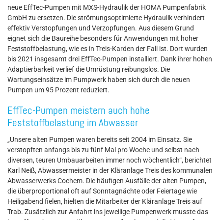
neue EffTec-Pumpen mit MXS-Hydraulik der HOMA Pumpenfabrik
GmbH zu ersetzen. Die strömungsoptimierte Hydraulik verhindert
effektiv Verstopfungen und Verzopfungen. Aus diesem Grund
eignet sich die Baureihe besonders für Anwendungen mit hoher
Feststoffbelastung, wie es in Treis-Karden der Fall ist. Dort wurden
bis 2021 insgesamt drei EffTec-Pumpen installiert. Dank ihrer hohen
Adaptierbarkeit verlief die Umrüstung reibungslos. Die
Wartungseinsätze im Pumpwerk haben sich durch die neuen
Pumpen um 95 Prozent reduziert.
EffTec-Pumpen meistern auch hohe
Feststoffbelastung im Abwasser
„Unsere alten Pumpen waren bereits seit 2004 im Einsatz. Sie
verstopften anfangs bis zu fünf Mal pro Woche und selbst nach
diversen, teuren Umbauarbeiten immer noch wöchentlich“, berichtet
Karl Neiß, Abwassermeister in der Kläranlage Treis des kommunalen
Abwasserwerks Cochem. Die häufigen Ausfälle der alten Pumpen,
die überproportional oft auf Sonntagnächte oder Feiertage wie
Heiligabend fielen, hielten die Mitarbeiter der Kläranlage Treis auf
Trab. Zusätzlich zur Anfahrt ins jeweilige Pumpenwerk musste das