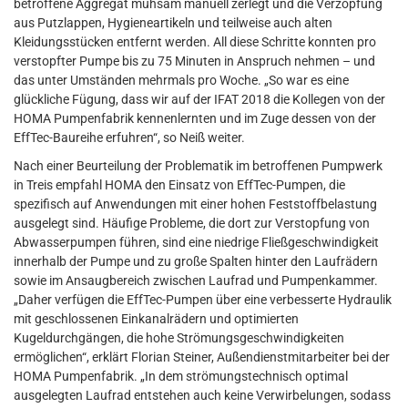
betroffene Aggregat mühsam manuell zerlegt und die Verzopfung
aus Putzlappen, Hygieneartikeln und teilweise auch alten
Kleidungsstücken entfernt werden. All diese Schritte konnten pro
verstopfter Pumpe bis zu 75 Minuten in Anspruch nehmen – und
das unter Umständen mehrmals pro Woche. „So war es eine
glückliche Fügung, dass wir auf der IFAT 2018 die Kollegen von der
HOMA Pumpenfabrik kennenlernten und im Zuge dessen von der
EffTec-Baureihe erfuhren“, so Neiß weiter.
Nach einer Beurteilung der Problematik im betroffenen Pumpwerk
in Treis empfahl HOMA den Einsatz von EffTec-Pumpen, die
spezifisch auf Anwendungen mit einer hohen Feststoffbelastung
ausgelegt sind. Häufige Probleme, die dort zur Verstopfung von
Abwasserpumpen führen, sind eine niedrige Fließgeschwindigkeit
innerhalb der Pumpe und zu große Spalten hinter den Laufrädern
sowie im Ansaugbereich zwischen Laufrad und Pumpenkammer.
„Daher verfügen die EffTec-Pumpen über eine verbesserte Hydraulik
mit geschlossenen Einkanalrädern und optimierten
Kugeldurchgängen, die hohe Strömungsgeschwindigkeiten
ermöglichen“, erklärt Florian Steiner, Außendienstmitarbeiter bei der
HOMA Pumpenfabrik. „In dem strömungstechnisch optimal
ausgelegten Laufrad entstehen auch keine Verwirbelungen, sodass