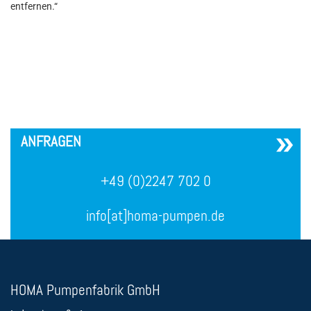
entfernen.“
´
ANFRAGEN
+49 (0)2247 702 0
info[at]homa-pumpen.de
HOMA Pumpenfabrik GmbH