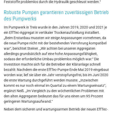
Feststoffe problemlos durch die Hydraulik geschleust werden.“
Robuste Pumpen garantieren zuverlässigen Betrieb
des Pumpwerks
Im Pumpwerk in Treis wurde in den Jahren 2019, 2020 und 2021 je
ein EffTec-Aggregat in vertikaler Trockenaufstellung installiert.
„Beim Erstanbau mussten wir einige Anpassungen vornehmen, da
die neue Pumpe nicht mit der bestehenden Verrohrung kompatibel
war“, berichtet Steiner. „Wir achten bei unseren Aggregaten
allerdings grundsätzlich auf eine hohe Anpassungsfähigkeit,
sodass der erforderliche Umbau problemlos möglich war.“ Die
Investition machte sich für die Betreiber der Kläranlage schnell
bezahlt: Nachdem die erste EffTec-Pumpe Ende Mai 2019 eingebaut
worden war, lief sie über ein Jahr verstopfungsfrei, bis im Juni 2020
die erste Wartung durchgeführt werden musste. „Inzwischen
kommt es nur noch einmal im Quartal zu einem Wartungseinsatz“,
ergänzt Neiß. „Im Vergleich zu den wöchentlichen Problemen mit
den alten Aggregaten bedeutet das für uns einen um 95 Prozent
geringeren Wartungsaufwand.“
Neben dem sicheren und wartungsarmen Betrieb der neuen EffTec-