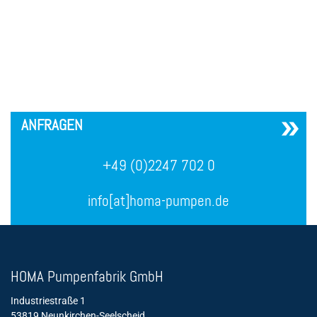
´
ANFRAGEN
+49 (0)2247 702 0
info[at]homa-pumpen.de
HOMA Pumpenfabrik GmbH
Industriestraße 1
53819 Neunkirchen-Seelscheid