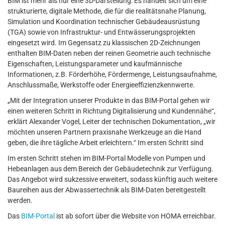
BIM ist mehr als nur eine 3D-Darstellung: Es handelt sich um eine
strukturierte, digitale Methode, die für die realitätsnahe Planung,
Simulation und Koordination technischer Gebäudeausrüstung
(TGA) sowie von Infrastruktur- und Entwässerungsprojekten
eingesetzt wird. Im Gegensatz zu klassischen 2D-Zeichnungen
enthalten BIM-Daten neben der reinen Geometrie auch technische
Eigenschaften, Leistungsparameter und kaufmännische
Informationen, z.B. Förderhöhe, Fördermenge, Leistungsaufnahme,
Anschlussmaße, Werkstoffe oder Energieeffizienzkennwerte.
„Mit der Integration unserer Produkte in das BIM-Portal gehen wir
einen weiteren Schritt in Richtung Digitalisierung und Kundennähe“,
erklärt Alexander Vogel, Leiter der technischen Dokumentation, „wir
möchten unseren Partnern praxisnahe Werkzeuge an die Hand
geben, die ihre tägliche Arbeit erleichtern.“ Im ersten Schritt sind
Im ersten Schritt stehen im BIM-Portal Modelle von Pumpen und
Hebeanlagen aus dem Bereich der Gebäudetechnik zur Verfügung.
Das Angebot wird sukzessive erweitert, sodass künftig auch weitere
Baureihen aus der Abwassertechnik als BIM-Daten bereitgestellt
werden.
Das
BIM-Portal
ist ab sofort über die Website von HOMA erreichbar.