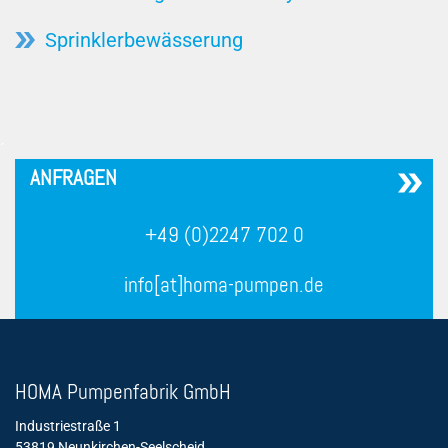
Sprinklerbewässerung
´
ANFRAGEN
+49 (0)2247 702 0
info[at]homa-pumpen.de
HOMA Pumpenfabrik GmbH
Industriestraße 1
53819 Neunkirchen-Seelscheid