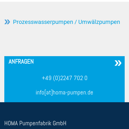
Prozesswasserpumpen / Umwälzpumpen
´
ANFRAGEN
+49 (0)2247 702 0
info[at]homa-pumpen.de
HOMA Pumpenfabrik GmbH