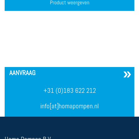
Product weergeven
´
AANVRAAG
+31 (0)183 622 212
info[at]homapompen.nl