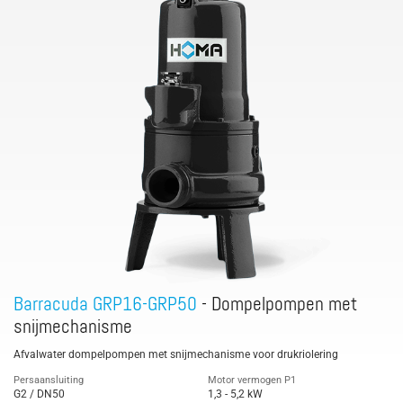
Barracuda GRP16-GRP50
- Dompelpompen met
snijmechanisme
Afvalwater dompelpompen met snijmechanisme voor drukriolering
Persaansluiting
Motor vermogen P1
G2 / DN50
1,3 - 5,2 kW