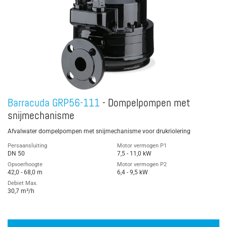
Barracuda GRP56-111
- Dompelpompen met
snijmechanisme
Afvalwater dompelpompen met snijmechanisme voor drukriolering
Persaansluiting
Motor vermogen P1
DN 50
7,5 - 11,0 kW
Opvoerhoogte
Motor vermogen P2
42,0 - 68,0 m
6,4 - 9,5 kW
Debiet Max.
30,7 m³/h