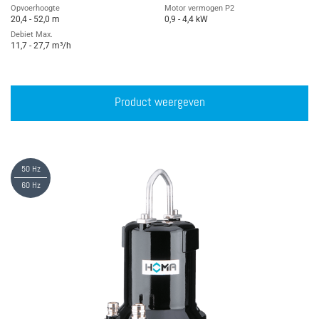
Opvoerhoogte
Motor vermogen P2
20,4 - 52,0 m
0,9 - 4,4 kW
Debiet Max.
11,7 - 27,7 m³/h
Product weergeven
50 Hz
60 Hz