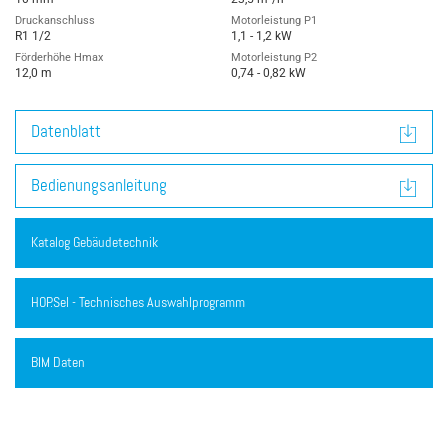
Druckanschluss
Motorleistung P1
R1 1/2
1,1 - 1,2 kW
Förderhöhe Hmax
Motorleistung P2
12,0 m
0,74 - 0,82 kW
Datenblatt
Bedienungsanleitung
Katalog Gebäudetechnik
HOP.Sel - Technisches Auswahlprogramm
BIM Daten