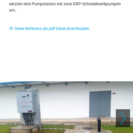
setzten eine Pumpstation mit zwei GRP-Schneidwerkpumpen
um.
Diese Referenz als pdf-Datei downloaden
N