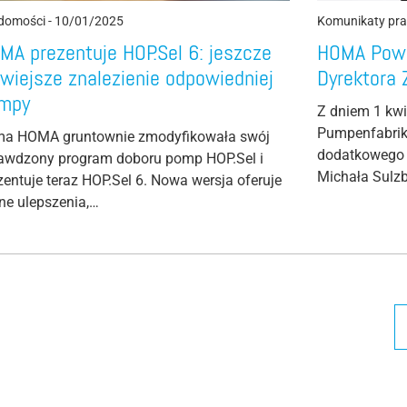
domości
-
10/01/2025
Komunikaty pr
MA prezentuje HOP.Sel 6: jeszcze
HOMA Powo
twiejsze znalezienie odpowiedniej
Dyrektora 
mpy
Z dniem 1 kw
Pumpenfabrik
ma HOMA gruntownie zmodyfikowała swój
dodatkowego 
awdzony program doboru pomp HOP.Sel i
Michała Sulz
zentuje teraz HOP.Sel 6. Nowa wersja oferuje
zne ulepszenia,…