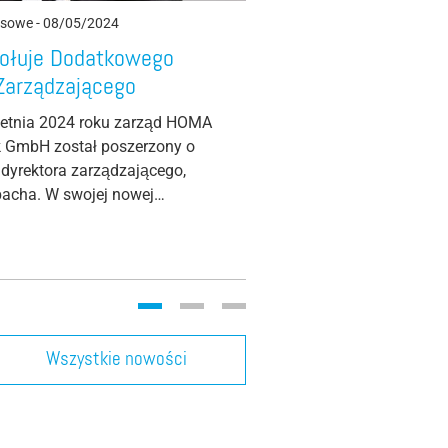
asowe
-
08/05/2024
Wiadomości
-
30/09/2019
łuje Dodatkowego
Stałe chłodzenie s
Zarządzającego
zostało opatentow
ietnia 2024 roku zarząd HOMA
System PermaCool z nasz
 GmbH został poszerzony o
wyznacza nowe trendy. 
dyrektora zarządzającego,
silnika umożliwia ustaw
bacha. W swojej nowej…
wyboru - na mokro lub…
Wszystkie nowości