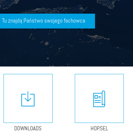
Tu znajdą Państwo swojego fachowca
DOWNLOADS
HOP.SEL