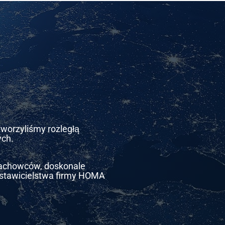
stworzyliśmy rozległą
ych.
 fachowców, doskonale
dstawicielstwa firmy HOMA