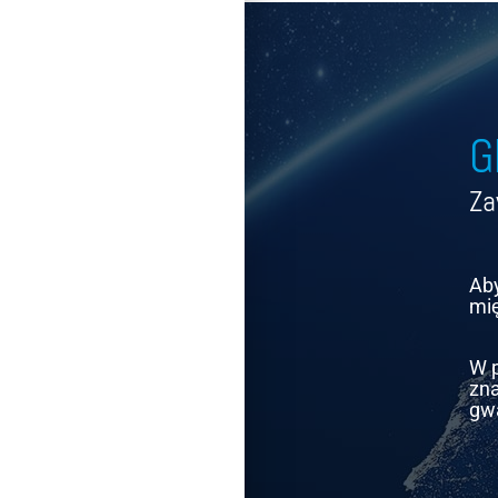
G
Za
Aby
mię
W p
zna
gwa