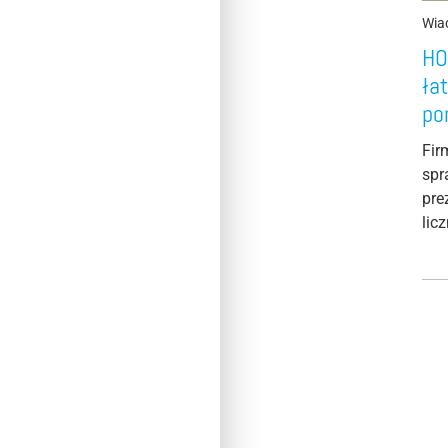
Wia
HO
ła
po
Fir
spr
pre
lic