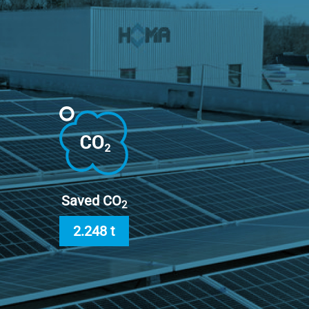
Saved CO
2
2.248 t