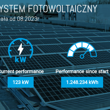
YSTEM FOTOWOLTAICZNY
iała od 08.2023r
Current performance
Performance since start
123 kW
1.248.234 kWh