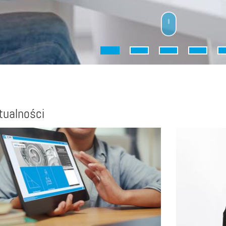
Sprawność
Abrazja
Objętość przepływu / przepływ
tualności