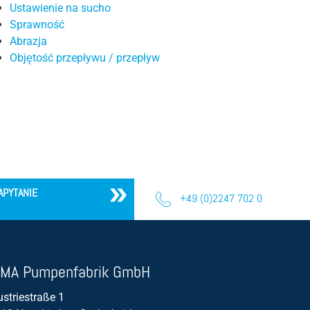
Ustawienie na sucho
Sprawność
Sprawność
Abrazja
Abrazja
Objętość przepływu / przepływ
Objętość przepływu / przepływ
APYTANIE
+49 (0)2247 702 0
MA Pumpenfabrik GmbH
ustriestraße 1