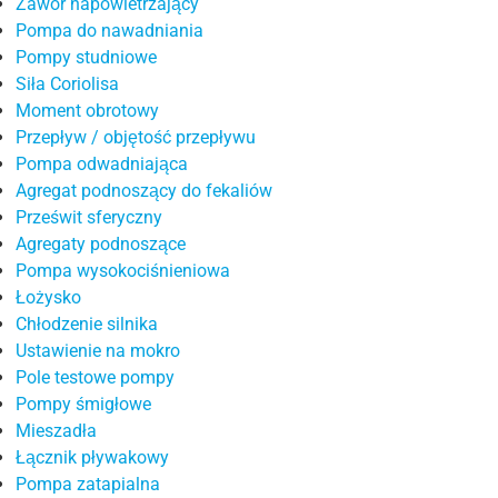
Zawór napowietrzający
Agregat podnoszący do fekaliów
Pompa do nawadniania
Pompy studniowe
Prześwit sferyczny
Siła Coriolisa
Agregaty podnoszące
Moment obrotowy
Przepływ / objętość przepływu
Pompa wysokociśnieniowa
Pompa odwadniająca
Łożysko
Agregat podnoszący do fekaliów
Prześwit sferyczny
Chłodzenie silnika
Agregaty podnoszące
Ustawienie na mokro
Pompa wysokociśnieniowa
Łożysko
Pole testowe pompy
Chłodzenie silnika
Pompy śmigłowe
Ustawienie na mokro
Pole testowe pompy
Mieszadła
Pompy śmigłowe
Łącznik pływakowy
Mieszadła
Łącznik pływakowy
Pompa zatapialna
Pompa zatapialna
Ustawienie na sucho