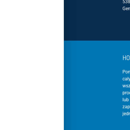
538
Ge
HO
Pom
cał
wsz
pro
lub
zap
jed