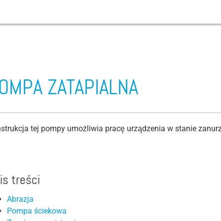
ecie
Abrazja
OMPA ZATAPIALNA
Pompa ściekowa
Zawór napowietrzający
Pompa do nawadniania
strukcja tej pompy umożliwia pracę urządzenia w stanie zanu
Pompy studniowe
Siła Coriolisa
Moment obrotowy
is treści
Przepływ / objętość przepływu
Abrazja
Pompa ściekowa
Pompa odwadniająca