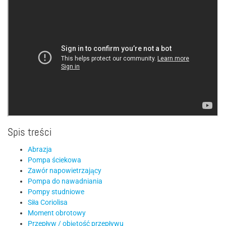
Spis treści
Abrazja
Pompa ściekowa
Zawór napowietrzający
Pompa do nawadniania
Pompy studniowe
Siła Coriolisa
Moment obrotowy
Przepływ / objętość przepływu