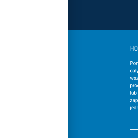
HO
Pom
cał
wsz
pro
lub
zap
jed