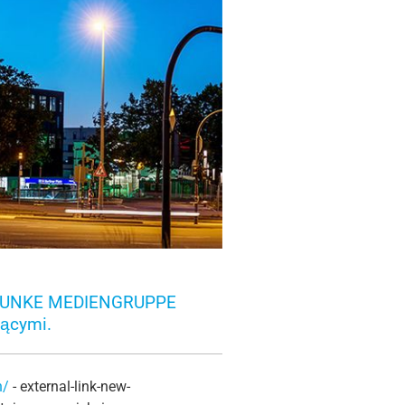
my FUNKE MEDIENGRUPPE
ącymi.
n/
- external-link-new-