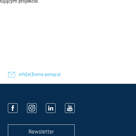
tującym projekcie.
info[at]homa-pompy.pl
Newsletter