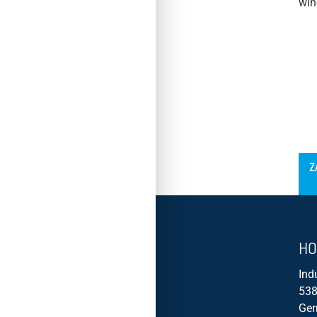
win
´
Z
HO
Ind
538
Ge