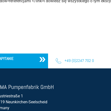
dow>referencjami </link>i dowiedz się wszystkiego o tym ekscy
Sprawność
Abrazja
Objętość przepływu / przepływ
APYTANIE
+49 (0)2247 702 0
MA Pumpenfabrik GmbH
ustriestraße 1
19 Neunkirchen-Seelscheid
rmany