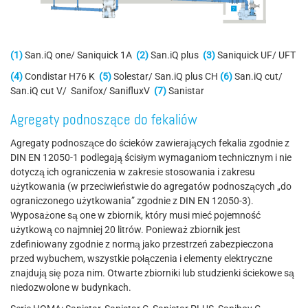
(1)
San.iQ one/ Saniquick 1A
(2)
San.iQ plus
(3)
Saniquick UF/ UFT
(4)
Condistar H76 K
(5)
Solestar/ San.iQ plus CH
(6)
San.iQ cut/
San.iQ cut V/ Sanifox/ SanifluxV
(7)
Sanistar
Agregaty podnoszące do fekaliów
Agregaty podnoszące do ścieków zawierających fekalia zgodnie z
DIN EN 12050-1 podlegają ścisłym wymaganiom technicznym i nie
dotyczą ich ograniczenia w zakresie stosowania i zakresu
użytkowania (w przeciwieństwie do agregatów podnoszących „do
ograniczonego użytkowania” zgodnie z DIN EN 12050-3).
Wyposażone są one w zbiornik, który musi mieć pojemność
użytkową co najmniej 20 litrów. Ponieważ zbiornik jest
zdefiniowany zgodnie z normą jako przestrzeń zabezpieczona
przed wybuchem, wszystkie połączenia i elementy elektryczne
znajdują się poza nim. Otwarte zbiorniki lub studzienki ściekowe są
niedozwolone w budynkach.