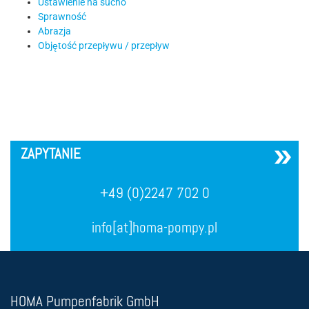
Ustawienie na sucho
Sprawność
Abrazja
Objętość przepływu / przepływ
´
ZAPYTANIE
+49 (0)2247 702 0
info[at]homa-pompy.pl
HOMA Pumpenfabrik GmbH