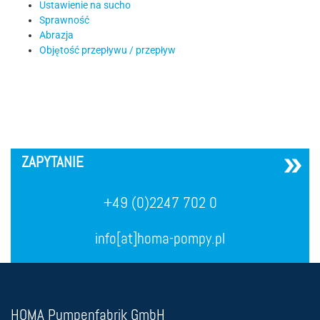
Ustawienie na sucho
Sprawność
Abrazja
Objętość przepływu / przepływ
´
ZAPYTANIE
+49 (0)2247 702 0
info[at]homa-pompy.pl
HOMA Pumpenfabrik GmbH