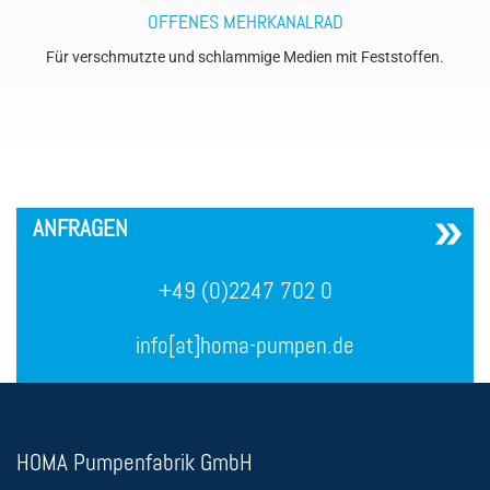
OFFENES MEHRKANALRAD
Für verschmutzte und schlammige Medien mit Feststoffen.
´
ANFRAGEN
+49 (0)2247 702 0
info[at]homa-pumpen.de
HOMA Pumpenfabrik GmbH