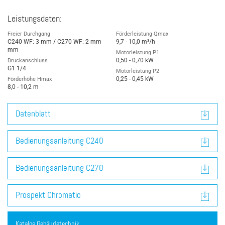
Leistungsdaten:
Freier Durchgang
Förderleistung Qmax
C240 WF: 3 mm / C270 WF: 2 mm
9,7 - 10,0 m³/h
mm
Motorleistung P1
0,50 - 0,70 kW
Druckanschluss
G1 1/4
Motorleistung P2
0,25 - 0,45 kW
Förderhöhe Hmax
8,0 - 10,2 m
Datenblatt
Bedienungsanleitung C240
Bedienungsanleitung C270
Prospekt Chromatic
Katalog Gebäudetechnik