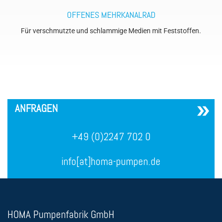
OFFENES MEHRKANALRAD
Für verschmutzte und schlammige Medien mit Feststoffen.
´
ANFRAGEN
+49 (0)2247 702 0
info[at]homa-pumpen.de
HOMA Pumpenfabrik GmbH