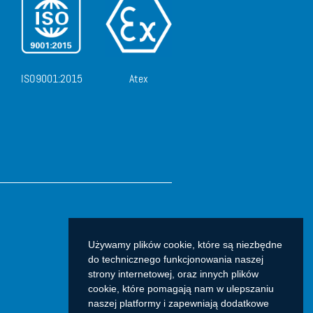
ISO9001:2015
Atex
Używamy plików cookie, które są niezbędne
do technicznego funkcjonowania naszej
strony internetowej, oraz innych plików
cookie, które pomagają nam w ulepszaniu
naszej platformy i zapewniają dodatkowe