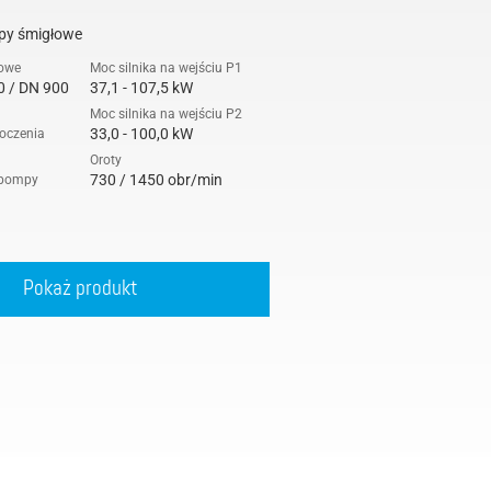
py śmigłowe
iowe
Moc silnika na wejściu P1
0 / DN 900
37,1 - 107,5 kW
Moc silnika na wejściu P2
33,0 - 100,0 kW
łoczenia
Oroty
730 / 1450 obr/min
 pompy
Pokaż produkt