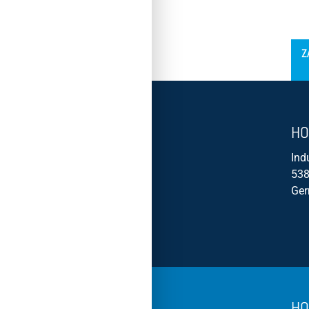
´
Z
HO
Ind
538
Ge
HO