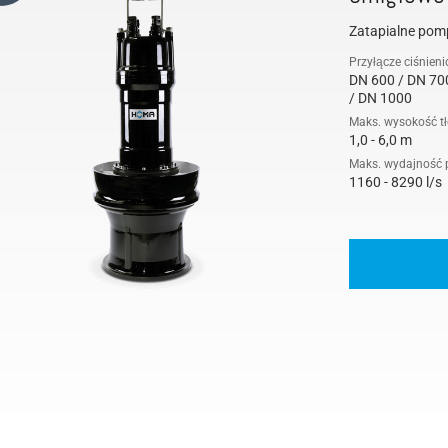
Agregat podnoszący do fekaliów
Zatapialne pom
Prześwit sferyczny
Przyłącze ciśnien
DN 600 / DN 70
Agregaty podnoszące
/ DN 1000
Pompa wysokociśnieniowa
Maks. wysokość t
1,0 - 6,0 m
Łożysko
Maks. wydajność
1160 - 8290 l/s
Chłodzenie silnika
Ustawienie na mokro
Pole testowe pompy
Pompy śmigłowe
Mieszadła
Łącznik pływakowy
Pompa zatapialna
Ustawienie na sucho