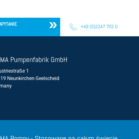
Sprawność
Abrazja
APYTANIE
+49 (0)2247 702 0
Objętość przepływu / przepływ
MA Pumpenfabrik GmbH
ustriestraße 1
19 Neunkirchen-Seelscheid
rmany
MA Pompy - Stosowane na całym świecie