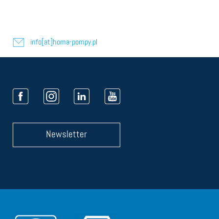
info[at]homa-pompy.pl
Newsletter