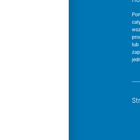
Pom
cał
wsz
pro
lub
zap
jed
St