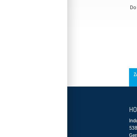
Do
´
Z
HO
Ind
538
Ge