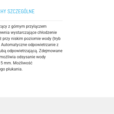
CHY SZCZEGÓLNE
zący z górnym przyłączem
ewnia wystarczające chłodzenie
eż przy niskim poziomie wody (tryb
. Automatyczne odpowietrzanie z
ubą odpowietrzającą. Zdejmowane
umożliwia odsysanie wody
o 5 mm. Możliwość
go płukania.