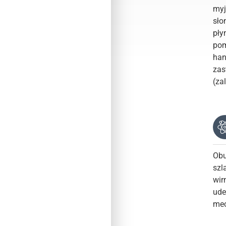
myj
sło
pły
pom
han
zas
(za
Obu
szl
wir
ude
mec