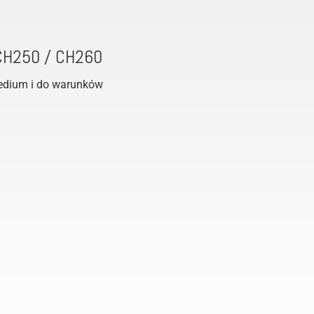
 CH250 / CH260
edium i do warunków