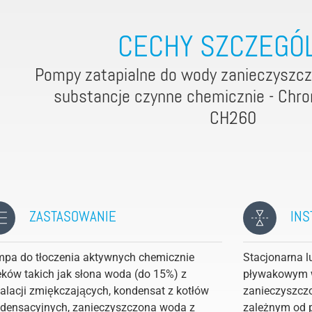
CECHY SZCZEGÓ
Pompy zatapialne do wody zanieczyszcz
substancje czynne chemicznie - Chr
CH260
ZASTASOWANIE
INS
pa do tłoczenia aktywnych chemicznie
Stacjonarna l
eków takich jak słona woda (do 15%) z
pływakowym w
talacji zmiękczających, kondensat z kotłów
zanieczyszcz
densacyjnych, zanieczyszczona woda z
zależnym od 