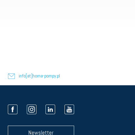
info[at]homa-pompy.pl
Newsletter