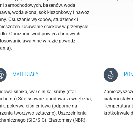
ni samochodowych, basenów, woda
nawa, woda słona, sok kiszonkowy i nawóz
nny. Osuszanie wykopów, studzienek i
ieszczeń. Usuwanie ścieków w przemyśle i
dlu. Obniżanie wód powierzchniowych.
tosowanie awaryjne w razie powodzi
lania).
MATERIAŁY
PO
dowa silnika, wał silnika, śruby (stal
Zanieczyszcz
achetna) Sito ssawne, obudowa zewnętrzna,
ciałami stały
nik, pokrywa ciśnieniowa (odporne na
Temperatura 
rzenia tworzywo sztuczne), Uszczelnienia
krótkotrwale 
hanicznego (SiC/SiC), Elastomery (NBR).