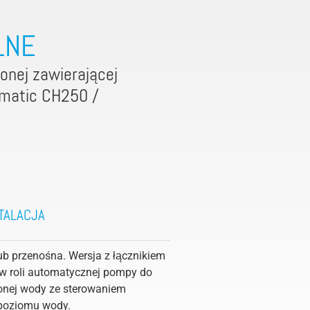
LNE
onej zawierającej
omatic CH250 /
TALACJA
ub przenośna. Wersja z łącznikiem
 roli automatycznej pompy do
onej wody ze sterowaniem
poziomu wody.