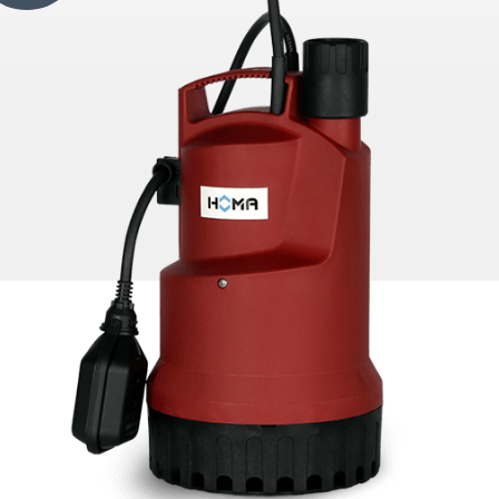
Agregat podnoszący do fekaliów
ze stali
Prześwit sferyczny
i pomp
Agregaty podnoszące
Pompa wysokociśnieniowa
emikalia
Łożysko
Chłodzenie silnika
jących
Ustawienie na mokro
Pole testowe pompy
y
Pompy śmigłowe
i pomp
Mieszadła
Łącznik pływakowy
Pompa zatapialna
Ustawienie na sucho