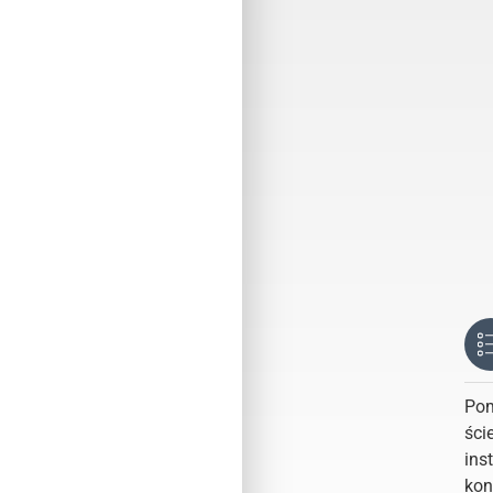
Pom
ści
ins
kon