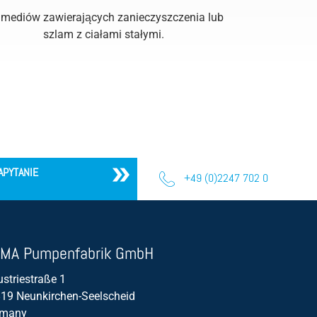
 mediów zawierających zanieczyszczenia lub
szlam z ciałami stałymi.
APYTANIE
+49 (0)2247 702 0
MA Pumpenfabrik GmbH
ustriestraße 1
19 Neunkirchen-Seelscheid
rmany