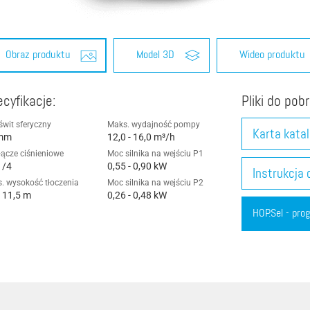
Sprawność
Abrazja
Obraz produktu
Model 3D
Wideo produktu
Objętość przepływu / przepływ
cyfikacje:
Pliki do pobr
świt sferyczny
Maks. wydajność pompy
Karta kata
mm
12,0 - 16,0 m³/h
łącze ciśnieniowe
Moc silnika na wejściu P1
1/4
0,55 - 0,90 kW
Instrukcja 
. wysokość tłoczenia
Moc silnika na wejściu P2
- 11,5 m
0,26 - 0,48 kW
HOP.Sel - pr