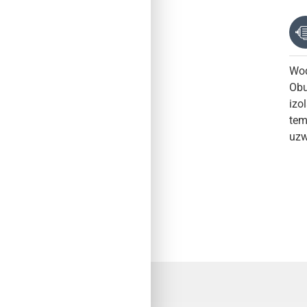
Wod
Obu
izo
tem
uzw