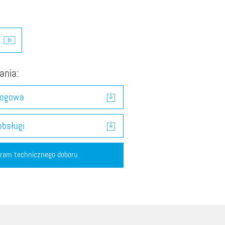
ania:
logowa
obsługi
ogram technicznego doboru