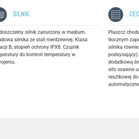
SILNIK
CE
oszczelny silnik zanurzony w medium.
Płaszcz chod
dowa silnika ze stali nierdzewnej. Klasa
tłocznym zap
lacji B, stopień ochrony IPX8. Czujnik
silnika równi
peratury do kontroli temperatury w
podsysający)
ojeniu.
dodatkową śr
sito ssawne 
resztkowej d
automatyczne