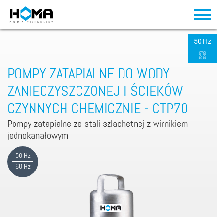
50 Hz
POMPY ZATAPIALNE DO WODY
ZANIECZYSZCZONEJ I ŚCIEKÓW
CZYNNYCH CHEMICZNIE - CTP70
Pompy zatapialne ze stali szlachetnej z wirnikiem
jednokanałowym
50 Hz
60 Hz