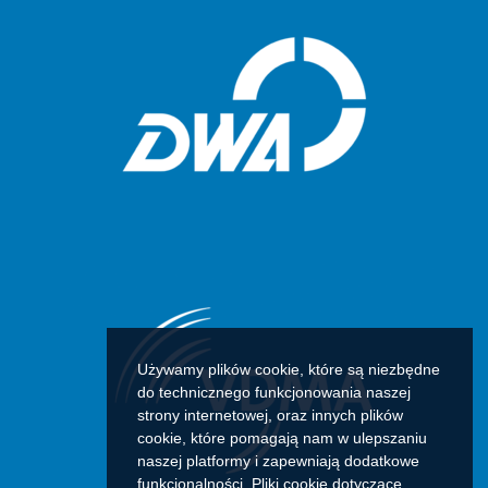
Używamy plików cookie, które są niezbędne
do technicznego funkcjonowania naszej
strony internetowej, oraz innych plików
cookie, które pomagają nam w ulepszaniu
naszej platformy i zapewniają dodatkowe
funkcjonalności. Pliki cookie dotyczące