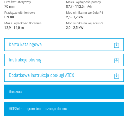
Prześwit sferyczny
Maks. wydajność pompy
70 mm
87,7 - 112,5 m³/h
Przyłącze ciśnieniowe
Moc silnika na wejściu P1
DN 80
2,5 - 3,2 kW
Maks. wysokość tłoczenia
Moc silnika na wejściu P2
12,9 - 14,0 m
2,0 - 2,5 kW
Karta katalogowa
Instrukcja obsługi
Dodatkowa instrukcja obsługi ATEX
Broszura
HOP.Sel - program technicznego doboru