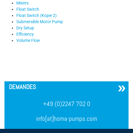
Mixers
Float Switch
Float Switch (Kopie 2)
Submersible Motor Pump
Dry Setup
Efficiency
Volume Flow
´
DEMANDES
+49 (0)2247 702 0
info[at]homa-pumps.com