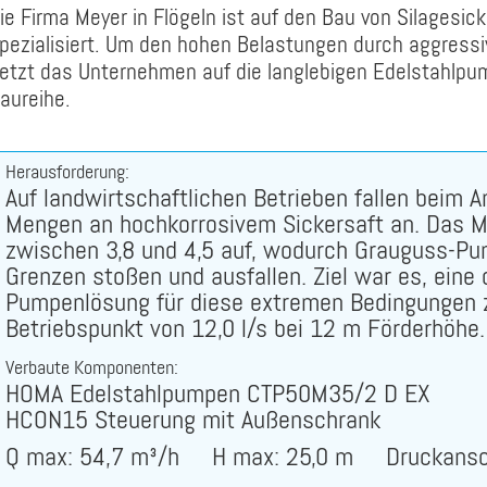
und
Lebensmittel: Schlachtereien /
Bilgewasser / Bilgewasserpumpen
ie Firma Meyer in Flögeln ist auf den Bau von Silages
Fleischverarbeitung
pezialisiert. Um den hohen Belastungen durch aggress
Coriolis-Kraft
etzt das Unternehmen auf die langlebigen Edelstahlp
Stahlproduktion
ungen
Drehmoment
aureihe.
etes
Stein / Keramik / Mineral
Durchfluss/Volumenstrom
Tierkörperverwertung
Herausforderung:
Entwässerungspumpe
Wasserkraft
Auf landwirtschaftlichen Betrieben fallen beim A
Fäkalienhebeanlagen
Mengen an hochkorrosivem Sickersaft an. Das 
Zellstoff & Papier / Holz
zwischen 3,8 und 4,5 auf, wodurch Grauguss-Pu
uswasser-
Freier Durchgang
Zuckerfabriken
Grenzen stoßen und ausfallen. Ziel war es, eine
Hebeanlage
Pumpenlösung für diese extremen Bedingungen z
ungen
Automobilindustrie
Betriebspunkt von 12,0 l/s bei 12 m Förderhöhe.
Hochdruckpumpe
Verbaute Komponenten:
Injektorstrahl System
HOMA Edelstahlpumpen CTP50M35/2 D EX
Kavitation
HCON15 Steuerung mit Außenschrank
Lager
Q max: 54,7 m³/h H max: 25,0 m Druckansch
Motorkühlung