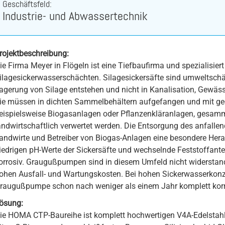
Geschäftsfeld:
Industrie- und Abwassertechnik
Nassaufstellung
Pumpenprüffeld
rojektbeschreibung:
Propellerpumpen
ie Firma Meyer in Flögeln ist eine Tiefbaufirma und spezialisier
Regenüberlaufbecken (RÜB)
ilagesickerwasserschächten. Silagesickersäfte sind umweltschä
agerung von Silage entstehen und nicht in Kanalisation, Gewäs
Rührwerk
ie müssen in dichten Sammelbehältern aufgefangen und mit ge
Schwimmerschalter
eispielsweise Biogasanlagen oder Pflanzenkläranlagen, gesamme
andwirtschaftlich verwertet werden. Die Entsorgung des anfallende
Schmutzwasserpumpe
andwirte und Betreiber von Biogas-Anlagen eine besondere Hera
Silage-Sickerwasserpumpe
iedrigen pH-Werte der Sickersäfte und wechselnde Feststoffant
orrosiv. Graugußpumpen sind in diesem Umfeld nicht widerstan
Tauchmotorpumpe
ohen Ausfall- und Wartungskosten. Bei hohen Sickerwasserkonz
Trockenaufstellung
raugußpumpe schon nach weniger als einem Jahr komplett korro
Wirkungsgrad
ösung:
ie HOMA CTP-Baureihe ist komplett hochwertigen V4A-Edelstahl
Verzopfung