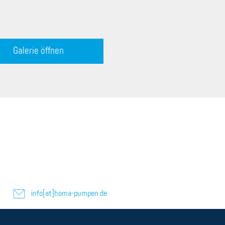
Galerie öffnen
info[at]homa-pumpen.de