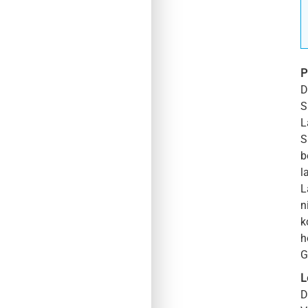
P
D
S
L
S
b
l
L
n
k
h
G
L
D