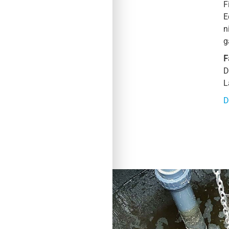
F
E
n
g
F
D
L
D