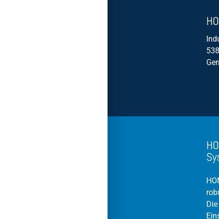
HO
Ind
538
Ge
HO
Sy
HOM
rob
Die
Ein