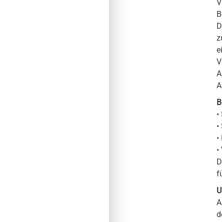
V
B
D
z
e
V
A
A
B
•
•
•
•
D
f
U
A
d