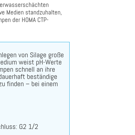
ickerwasserschächten
ive Medien standzuhalten,
umpen der HOMA CTP-
nlegen von Silage große
Medium weist pH-Werte
mpen schnell an ihre
 dauerhaft beständige
u finden – bei einem
luss: G2 1/2