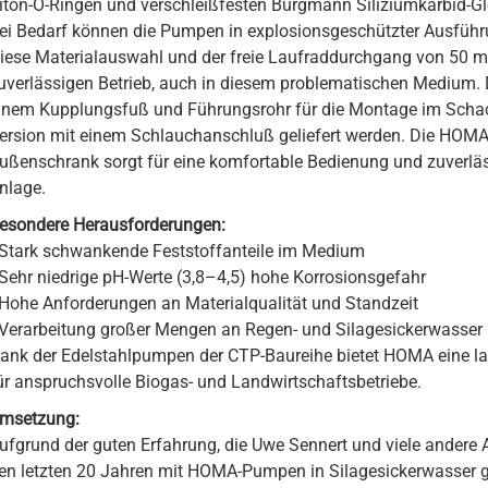
iton-O-Ringen und verschleißfesten Burgmann Siliziumkarbid-Gle
Volumenstrom /Durchfluss
ei Bedarf können die Pumpen in explosionsgeschützter Ausführu
iese Materialauswahl und der freie Laufraddurchgang von 50 
uverlässigen Betrieb, auch in diesem problematischen Medium
inem Kupplungsfuß und Führungsrohr für die Montage im Schach
ersion mit einem Schlauchanschluß geliefert werden. Die H
ußenschrank sorgt für eine komfortable Bedienung und zuverlä
nlage.
esondere Herausforderungen:
 Stark schwankende Feststoffanteile im Medium
 Sehr niedrige pH-Werte (3,8–4,5) hohe Korrosionsgefahr
 Hohe Anforderungen an Materialqualität und Standzeit
 Verarbeitung großer Mengen an Regen- und Silagesickerwasser 
ank der Edelstahlpumpen der CTP-Baureihe bietet HOMA eine lan
ür anspruchsvolle Biogas- und Landwirtschaftsbetriebe.
msetzung:
ufgrund der guten Erfahrung, die Uwe Sennert und viele andere
en letzten 20 Jahren mit HOMA-Pumpen in Silagesickerwasser g