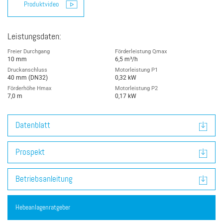
Produktvideo
Leistungsdaten:
Freier Durchgang
Förderleistung Qmax
10 mm
6,5 m³/h
Druckanschluss
Motorleistung P1
40 mm (DN32)
0,32 kW
Förderhöhe Hmax
Motorleistung P2
7,0 m
0,17 kW
Datenblatt
Prospekt
Betriebsanleitung
Hebeanlagenratgeber