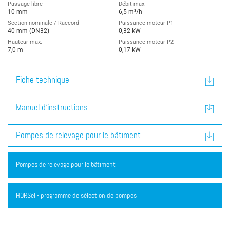
Passage libre
Débit max.
10 mm
6,5 m³/h
Section nominale / Raccord
Puissance moteur P1
40 mm (DN32)
0,32 kW
Hauteur max.
Puissance moteur P2
7,0 m
0,17 kW
Fiche technique
Manuel d‘instructions
Pompes de relevage pour le bâtiment
Pompes de relevage pour le bâtiment
HOP.Sel - programme de sélection de pompes