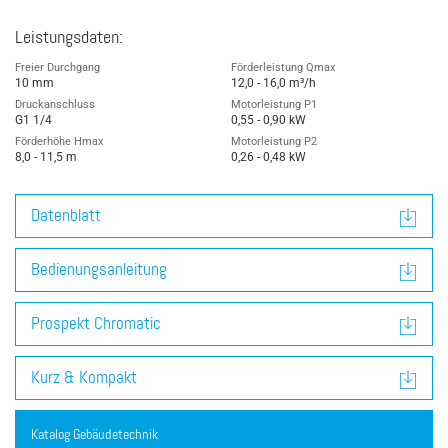
Leistungsdaten:
Freier Durchgang
Förderleistung Qmax
10 mm
12,0 - 16,0 m³/h
Druckanschluss
Motorleistung P1
G1 1/4
0,55 - 0,90 kW
Förderhöhe Hmax
Motorleistung P2
8,0 - 11,5 m
0,26 - 0,48 kW
Datenblatt
Bedienungsanleitung
Prospekt Chromatic
Kurz & Kompakt
Katalog Gebäudetechnik