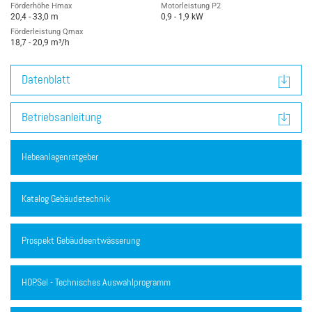
Förderhöhe Hmax
Motorleistung P2
20,4 - 33,0 m
0,9 - 1,9 kW
Förderleistung Qmax
18,7 - 20,9 m³/h
Datenblatt
Betriebsanleitung
Hebeanlagenratgeber
Katalog Gebäudetechnik
Prospekt Gebäudeentwässerung
HOP.Sel - Technisches Auswahlprogramm