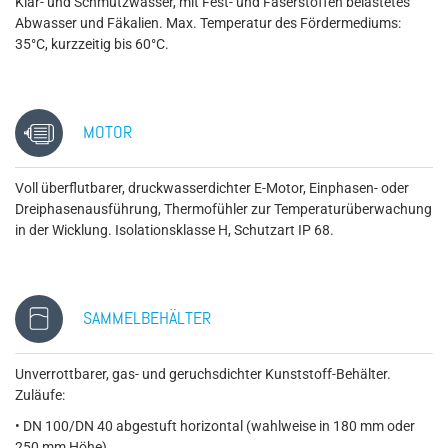
Klar- und Schmutzwasser, mit Fest- und Faserstoffen belastetes
Abwasser und Fäkalien. Max. Temperatur des Fördermediums:
35°C, kurzzeitig bis 60°C.
MOTOR
Voll überflutbarer, druckwasserdichter E-Motor, Einphasen- oder
Dreiphasenausführung, Thermofühler zur Temperaturüberwachung
in der Wicklung. Isolationsklasse H, Schutzart IP 68.
SAMMELBEHÄLTER
Unverrottbarer, gas- und geruchsdichter Kunststoff-Behälter.
Zuläufe:
• DN 100/DN 40 abgestuft horizontal (wahlweise in 180 mm oder
250 mm Höhe)