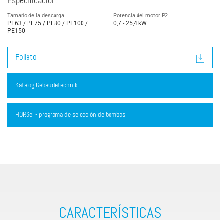
Especificación:
Tamaño de la descarga
Potencia del motor P2
PE63 / PE75 / PE80 / PE100 /
0,7 - 25,4 kW
PE150
Folleto
Katalog Gebäudetechnik
HOP.Sel - programa de selección de bombas
CARACTERÍSTICAS