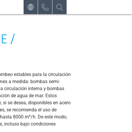
CONTACTO
DEUTSCH
SOLICITE
ENGLISH
E /
BOLETÍN DE NOTICIAS
ESPAÑOL
ombeo estables para la circulación
iones a medida: bombas semi-
a circulación interna y bombas
ación de agua de mar. Estos
si se desea, disponibles en acero
es, se recomienda el uso de
 hasta 8000 m³/h. De este modo,
s, incluso bajo condiciones