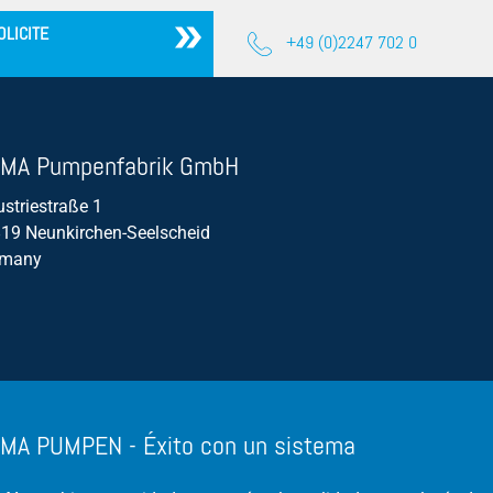
OLICITE
lixiviados de ensilado
+49 (0)2247 702 0
Bomba sumergible
Instalación en seco
Eficiencia
MA Pumpenfabrik GmbH
Enredo
ustriestraße 1
19 Neunkirchen-Seelscheid
Flujo de volumen/caudal
rmany
MA PUMPEN - Éxito con un sistema