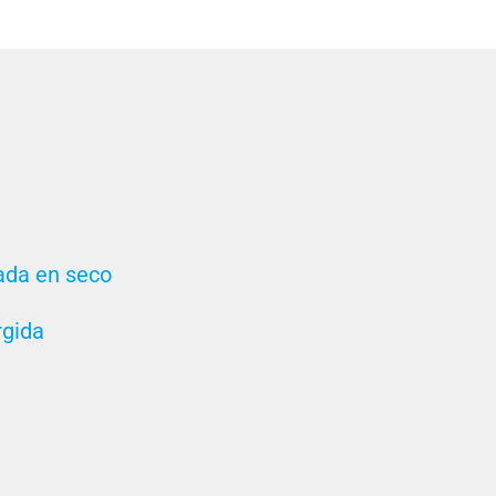
lada en seco
rgida