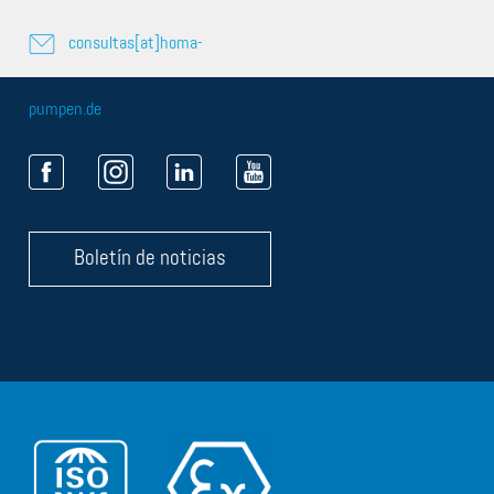
consultas[at]homa-
pumpen.de
Boletín de noticias