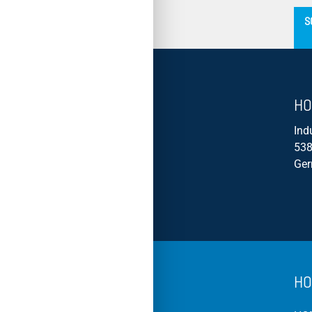
S
HO
Ind
538
Ge
HO