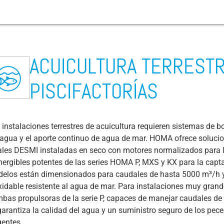
ACUICULTURA TERRESTR
residuales
ación y
Arrastreros / Buques de suministro
Desagüe en obras
Minería
Aeropuertos
Transporte de aguas residuales
Cultivos agrícolas
Crucero
Festivales y grandes eventos
Abrasión
PISCIFACTORÍAS
esiduales
do
Procesamiento de pescado
Reciclaje de hormigón
Industria química / farmacéutica /
Transporte público / Carreteras / Túneles
Plantas de tratamiento de aguas residuales
Plantas de biogás
Campings y puertos deportivos
Bombas de aguas residuales
esiduales
cosmética
sistema de
Cultivo de microalgas
Dragado (Dredging boats)
Bomberos & Protección civil
Protección contra el agua de lluvia /
Ganadería
Parques de atracciones
Válvula de aireación
sistema de
Bebidas / Cervecerías
inundaciones
ipales
Acuicultura terrestre / Piscifactorías
Gestión de residuos / Plantas de
Bomba de riego
 instalaciones terrestres de acuicultura requieren sistemas de b
ales
Centrales eléctricas de carbón y gas
valorización energética
Abastecimiento de agua
 agua y el aporte continuo de agua de mar. HOMA ofrece soluc
ales
Bombas de sondeo
ales DESMI instaladas en seco con motores normalizados para l
íquidos
Cobre / metales nobles / aluminio – Prod. y
Redes de calefacción y refrigeración urbana
reciclaje
CIP Residuales
ergibles potentes de las series HOMA P, MXS y KX para la capt
elos están dimensionados para caudales de hasta 5000 m³/h y, 
 residuales
 cliente
Industria alimentaria: Almidón (patatas,
Agua de sentina
xidable resistente al agua de mar. Para instalaciones muy grand
arroz, cereales)
Fuerza de Coriolis
bas propulsoras de la serie P, capaces de manejar caudales de
impias
Industria alimentaria: Lácteos
garantiza la calidad del agua y un suministro seguro de los pece
s
Torque
gentes.
esiduales
Industria alimentaria: Procesamiento de