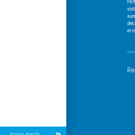
HOM
sis
sum
déc
el 
Re
acceso directo