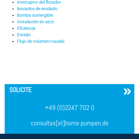
Interruptor del flotador
lixiviados de ensilado
Bomba sumergible
Instalación en seco
Eficiencia
Enredo
Flujo de volumen/caudal
´
SOLICITE
+49 (0)2247 702 0
consultas[at]homa-pumpen.de