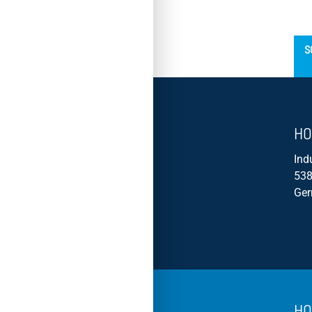
´
S
HO
Ind
538
Ge
HO