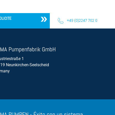
lixiviados de ensilado
Bomba sumergible
OLICITE
+49 (0)2247 702 0
Instalación en seco
Eficiencia
Enredo
MA Pumpenfabrik GmbH
Flujo de volumen/caudal
ustriestraße 1
19 Neunkirchen-Seelscheid
rmany
MA PUMPEN - Éxito con un sistema