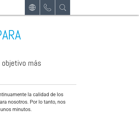
CONTACTO
DEUTSCH
PARA
SOLICITE
ENGLISH
BOLETÍN DE NOTICIAS
FRANÇAIS
POLSKI
o objetivo más
ESPAÑOL
ntinuamente la calidad de los
ra nosotros. Por lo tanto, nos
a unos minutos.