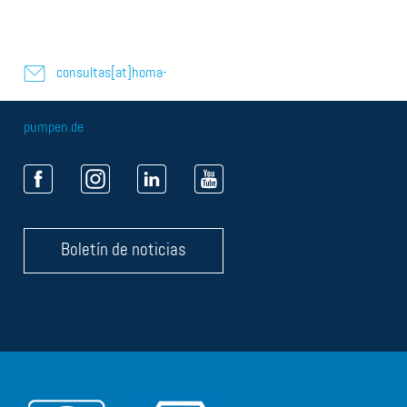
consultas[at]homa-
pumpen.de
Boletín de noticias