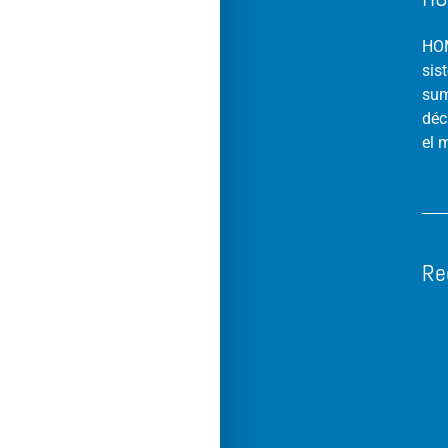
HOM
sis
sum
déc
el 
Re