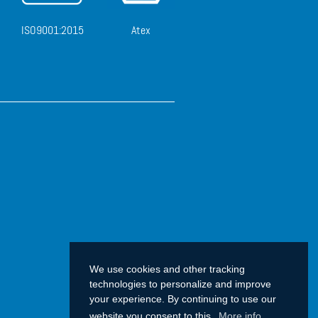
ISO9001:2015
Atex
We use cookies and other tracking
technologies to personalize and improve
your experience. By continuing to use our
website you consent to this.
More info