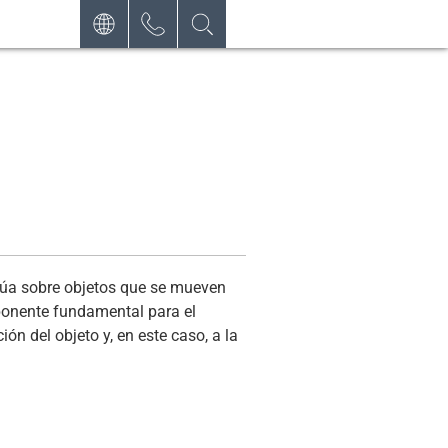
CONTACTO
DEUTSCH
SOLICITE
ENGLISH
BOLETÍN DE NOTICIAS
FRANÇAIS
POLSKI
NEDERLANDS
ESPAÑOL
ctúa sobre objetos que se mueven
ponente fundamental para el
ón del objeto y, en este caso, a la