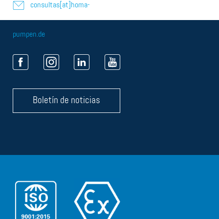
consultas[at]homa-
pumpen.de
Boletín de noticias