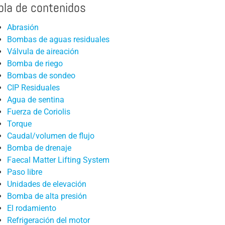
bla de contenidos
frutas y verduras
Caudal/volumen de flujo
íquidos
Industria alimentaria: Mataderos /
Bomba de drenaje
Abrasión
procesamiento de carne
Bombas de aguas residuales
ación de
Faecal Matter Lifting System
Válvula de aireación
adas
Producción de acero
Paso libre
Bomba de riego
de drenaje
Piedra / Cerámica / Minerales
Bombas de sondeo
Unidades de elevación
CIP Residuales
Plantas de eliminación de cadáveres de
de drenaje
animales
Bomba de alta presión
Agua de sentina
Fuerza de Coriolis
 residuales
Energía hidráulica
El rodamiento
Torque
de presión
Celulosa & papel / Madera
Refrigeración del motor
Caudal/volumen de flujo
Bomba de drenaje
ación de
Fábricas de azúcar
Instalación de pozos húmedos
Faecal Matter Lifting System
Industria automotriz
Campo de prueba de la bomba
Paso libre
Unidades de elevación
Bombas de hélice
Bomba de alta presión
Agitadores
El rodamiento
Refrigeración del motor
Interruptor del flotador