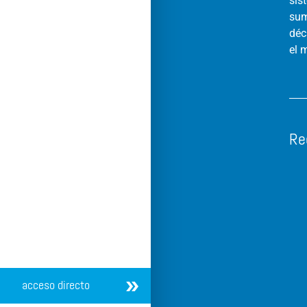
sis
sum
déc
el 
Re
acceso directo