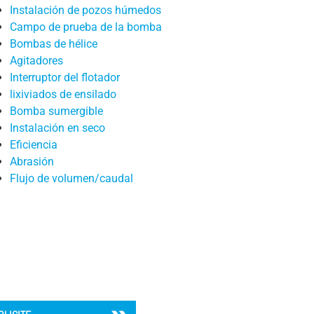
Instalación de pozos húmedos
lixiviados de ensilado
Campo de prueba de la bomba
Bombas de hélice
Bomba sumergible
Agitadores
Instalación en seco
Interruptor del flotador
lixiviados de ensilado
Eficiencia
Bomba sumergible
Abrasión
Instalación en seco
Eficiencia
Flujo de volumen/caudal
Abrasión
Flujo de volumen/caudal