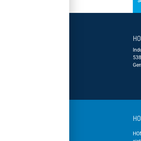
S
HO
Ind
538
Ge
HO
HOM