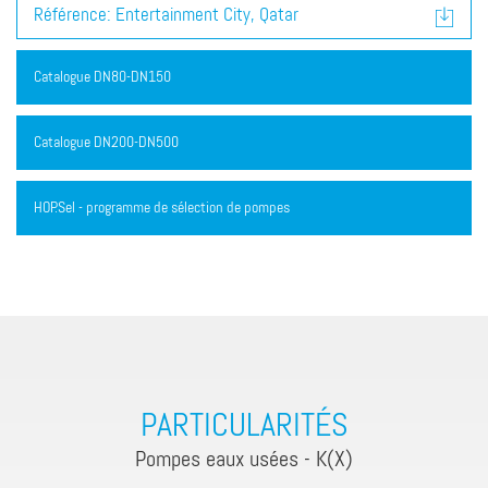
Référence: Entertainment City, Qatar
Catalogue DN80-DN150
Catalogue DN200-DN500
HOP.Sel - programme de sélection de pompes
PARTICULARITÉS
Pompes eaux usées - K(X)