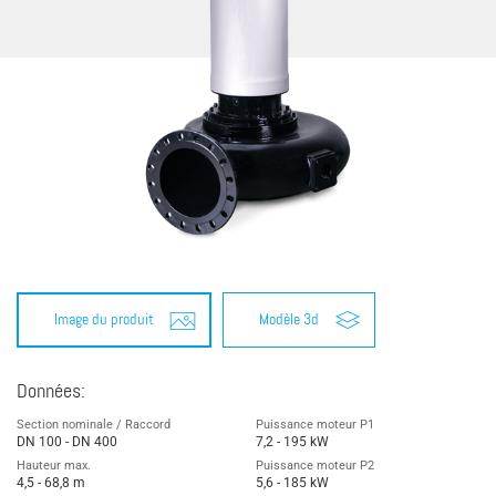
Image du produit
Modèle 3d
Données:
Section nominale / Raccord
Puissance moteur P1
DN 100 - DN 400
7,2 - 195 kW
Hauteur max.
Puissance moteur P2
4,5 - 68,8 m
5,6 - 185 kW