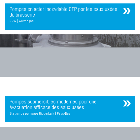
Pompes en acier inoxydable CTP por les eaux usées
de brasserie
NRW | Allemagne
Pompes submersibles modernes pour une
évacuation efficace des eaux usées
Station de pompage Ridderkerk | Pays-Bas