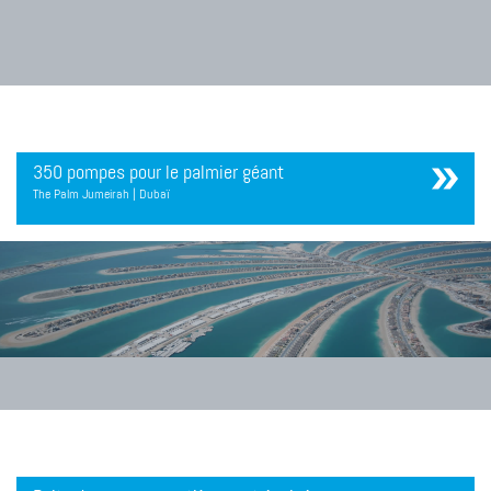
350 pompes pour le palmier géant
The Palm Jumeirah | Dubaï