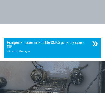
Pompes en acier inoxidable CMXS por eaux usées
CIP
Witzwort | Allemagne