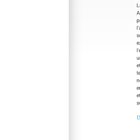
L
A
p
l
s
e
l
u
e
t
n
e
e
s