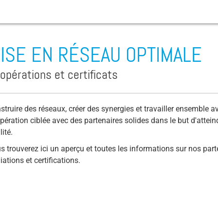
ISE EN RÉSEAU OPTIMALE
Abrasion
opérations et certificats
Sewage Pump
Ventilation Valve
struire des réseaux, créer des synergies et travailler ensemble
pération ciblée avec des partenaires solides dans le but d'attei
t chargées
Irrigation Pump
lité.
s abrasifs
Borehole Pumps
s trouverez ici un aperçu et toutes les informations sur nos part
ondation
CIP Nettoyage
liations et certifications.
ellulaires
L’eau de cale
gressifs
Coriolis-Force
 réservoirs
 eaux
Torque