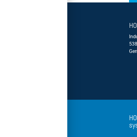
HO
Ind
538
Ge
HO
sy