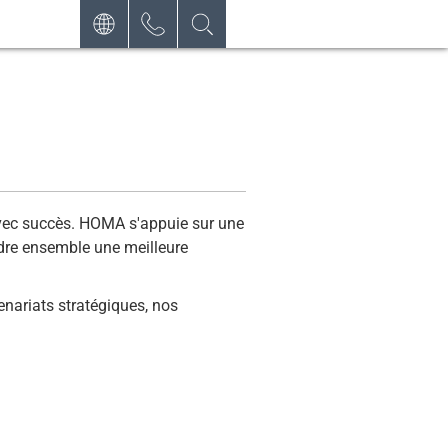
DEUTSCH
CONTACT
DEMANDE
ENGLISH
NEWSLETTER
FRANÇAIS
POLSKI
NEDERLANDS
 avec succès. HOMA s'appuie sur une
ndre ensemble une meilleure
ESPAÑOL
enariats stratégiques, nos