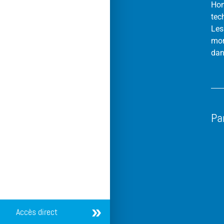
Hom
tec
Les
mon
dan
Pa
Accès direct