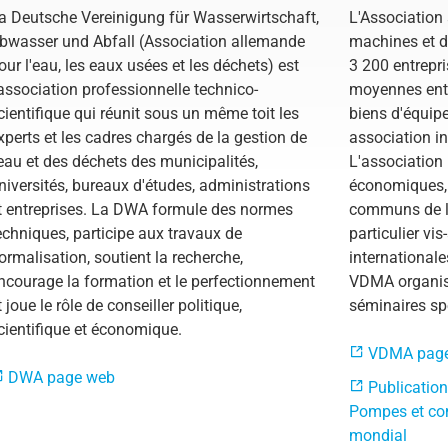
a Deutsche Vereinigung für Wasserwirtschaft,
L'Association
Float Switch (Kopie 2)
bwasser und Abfall (Association allemande
machines et d
our l'eau, les eaux usées et les déchets) est
3 200 entrepr
Submersible Motor Pump
'association professionnelle technico-
moyennes entr
Dry Setup
cientifique qui réunit sous un même toit les
biens d'équipe
xperts et les cadres chargés de la gestion de
association in
Efficiency
'eau et des déchets des municipalités,
L'association 
Volume Flow
niversités, bureaux d'études, administrations
économiques, 
t entreprises. La DWA formule des normes
communs de l'
echniques, participe aux travaux de
particulier vis
ormalisation, soutient la recherche,
internationale
ncourage la formation et le perfectionnement
VDMA organis
t joue le rôle de conseiller politique,
séminaires sp
cientifique et économique.
VDMA pag
DWA page web
Publication
Pompes et co
mondial