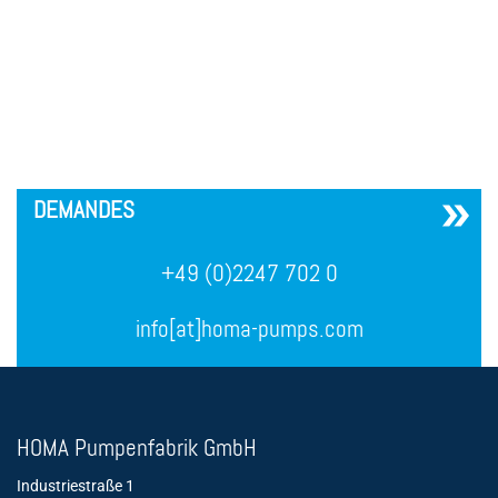
´
DEMANDES
+49 (0)2247 702 0
info[at]homa-pumps.com
HOMA Pumpenfabrik GmbH
Industriestraße 1