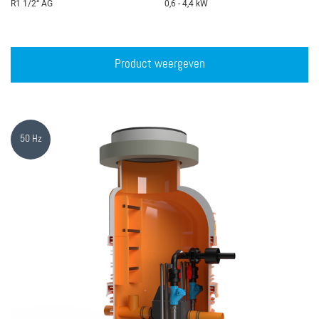
R1 1/2“ AG
0,6 - 4,4 kW
Product weergeven
50 Hz