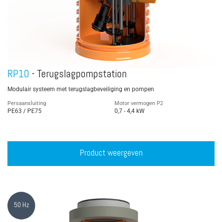
RP10
- Terugslagpompstation
Modulair systeem met terugslagbeveiliging en pompen
Persaansluiting
Motor vermogen P2
PE63 / PE75
0,7 - 4,4 kW
Product weergeven
50 Hz