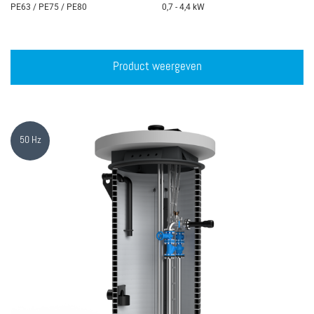
PE63 / PE75 / PE80
0,7 - 4,4 kW
Product weergeven
50 Hz