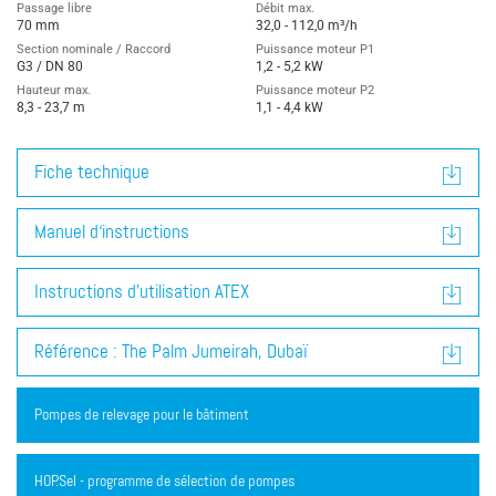
Passage libre
Débit max.
70 mm
32,0 - 112,0 m³/h
Section nominale / Raccord
Puissance moteur P1
G3 / DN 80
1,2 - 5,2 kW
Hauteur max.
Puissance moteur P2
8,3 - 23,7 m
1,1 - 4,4 kW
Fiche technique
Manuel d‘instructions
Instructions d’utilisation ATEX
Référence : The Palm Jumeirah, Dubaï
Pompes de relevage pour le bâtiment
HOP.Sel - programme de sélection de pompes