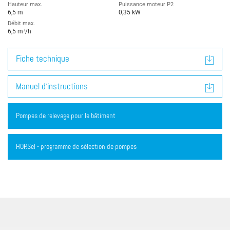
Hauteur max.
Puissance moteur P2
6,5 m
0,35 kW
Débit max.
6,5 m³/h
Fiche technique
Manuel d‘instructions
Pompes de relevage pour le bâtiment
HOP.Sel - programme de sélection de pompes