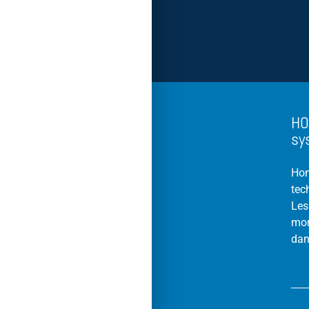
HO
sy
Hom
tec
Les
mon
dan