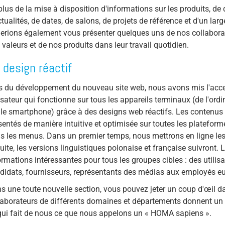
plus de la mise à disposition d'informations sur les produits, d
Float Switch (Kopie 2)
ctualités, de dates, de salons, de projets de référence et d'un lar
erions également vous présenter quelques uns de nos collabora
Submersible Motor Pump
 valeurs et de nos produits dans leur travail quotidien.
Dry Setup
 design réactif
Efficiency
s du développement du nouveau site web, nous avons mis l'accen
Volume Flow
lisateur qui fonctionne sur tous les appareils terminaux (de l'ordi
 le smartphone) grâce à des designs web réactifs. Les contenus d
sentés de manière intuitive et optimisée sur toutes les plateform
s les menus. Dans un premier temps, nous mettrons en ligne les
uite, les versions linguistiques polonaise et française suivront.
ormations intéressantes pour tous les groupes cibles : des utilisat
didats, fournisseurs, représentants des médias aux employés 
s une toute nouvelle section, vous pouvez jeter un coup d'œil 
laborateurs de différents domaines et départements donnent un ap
qui fait de nous ce que nous appelons un « HOMA sapiens ».