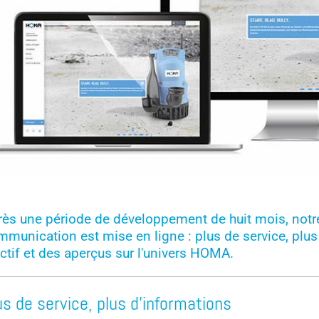
Flow/Volume Flow
Drainage Pump
Faecal Matter Lifting System
Free Passage
Lifting Systems
High Pressure Pump
Bearing
Motor Cooling
Wet Setup
rès une période de développement de huit mois, notr
munication est mise en ligne : plus de service, plus
Pump Test Field
ctif et des aperçus sur l'univers HOMA.
Propeller Pumps
Mixers
us de service, plus d'informations
Float Switch