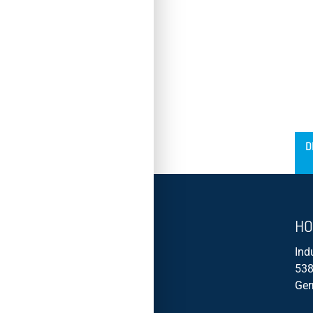
´
D
HO
Ind
538
Ge