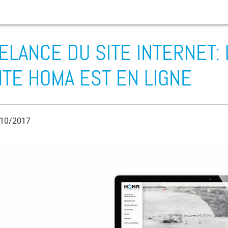
ELANCE DU SITE INTERNET:
Abrasion
ITE HOMA EST EN LIGNE
Sewage Pump
Ventilation Valve
10/2017
Irrigation Pump
Borehole Pumps
CIP Nettoyage
L’eau de cale
Coriolis-Force
Torque