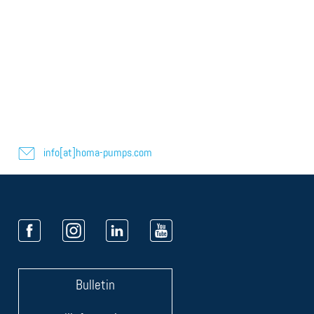
info[at]homa-pumps.com
Bulletin