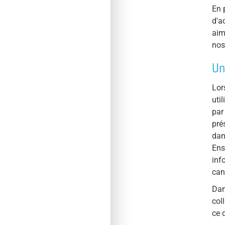
En 
d'a
aim
nos
Un
Lor
uti
par
pré
dan
Ens
inf
can
Dan
col
ce 