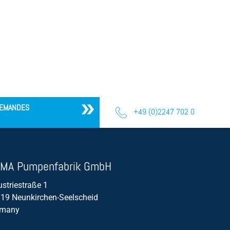
EMANDES
+49 (0)2247 702 0
MA Pumpenfabrik GmbH
ustriestraße 1
19 Neunkirchen-Seelscheid
rmany