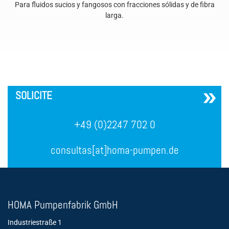
Para fluidos sucios y fangosos con fracciones sólidas y de fibra
larga.
´
SOLICITE
+49 (0)2247 702 0
consultas[at]homa-pumpen.de
HOMA Pumpenfabrik GmbH
Industriestraße 1